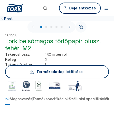
Bejelentkezés
Back
1 / 5
101250
Tork belsőmagos törlőpapír plusz,
fehér, M2
160 m per roll
Tekercshossz
2
Réteg
6
Tekercs/karton
Termékadatlap letöltése
őnyök
Megnevezés
Termékspecifikációk
Szállítási specifikációk
Re