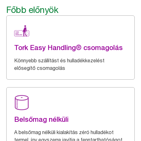
Főbb előnyök
Tork Easy Handling® csomagolás
Könnyebb szállítást és hulladékkezelést
elősegítő csomagolás
Belsőmag nélküli
A belsőmag nélküli kialakítás zéró hulladékot
termel, így egyszerre javítja a fenntarthatóságot