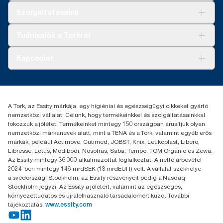
Megoldások
Szolgáltatásaink
Fenntarthatóság
Tork Clean Care
AD-a-Glance
Tudnivalók a Torkról
Tork PaperCircle
Tiszta kéz
Bemutatkozás
Kapcsolat
Sikertörténetek
Karrier
torkcontact@essity.com
+36 1 392 2176
Essity Hungary Kft. Professional Hygiene
A Tork, az Essity márkája, egy higiéniai és egészségügyi cikkeket gyártó
H-1021 Budapest
nemzetközi vállalat. Célunk, hogy termékeinkkel és szolgáltatásainkkal
Budakeszi út 51.
fokozzuk a jólétet. Termékeinket mintegy 150 országban árusítjuk olyan
nemzetközi márkanevek alatt, mint a TENA és a Tork, valamint egyéb erős
márkák, például Actimove, Cutimed, JOBST, Knix, Leukoplast, Libero,
Libresse, Lotus, Modibodi, Nosotras, Saba, Tempo, TOM Organic és Zewa.
Az Essity mintegy 36 000 alkalmazottat foglalkoztat. A nettó árbevétel
2024-ben mintegy 146 mrdSEK (13 mrdEUR) volt. A vállalat székhelye
a svédországi Stockholm, az Essity részvényeit pedig a Nasdaq
Stockholm jegyzi. Az Essity a jólétért, valamint az egészséges,
környezettudatos és újrafelhasználó társadalomért küzd. További
tájékoztatás:
www.essity.com