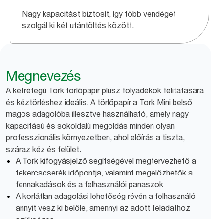
Nagy kapacitást biztosít, így több vendéget
szolgál ki két utántöltés között.
Megnevezés
A kétrétegű Tork törlőpapír plusz folyadékok felitatására
és kéztörléshez ideális. A törlőpapír a Tork Mini belső
magos adagolóba illesztve használható, amely nagy
kapacitású és sokoldalú megoldás minden olyan
professzionális környezetben, ahol előírás a tiszta,
száraz kéz és felület.
A Tork kifogyásjelző segítségével megtervezhető a
tekercscserék időpontja, valamint megelőzhetők a
fennakadások és a felhasználói panaszok
A korlátlan adagolási lehetőség révén a felhasználó
annyit vesz ki belőle, amennyi az adott feladathoz