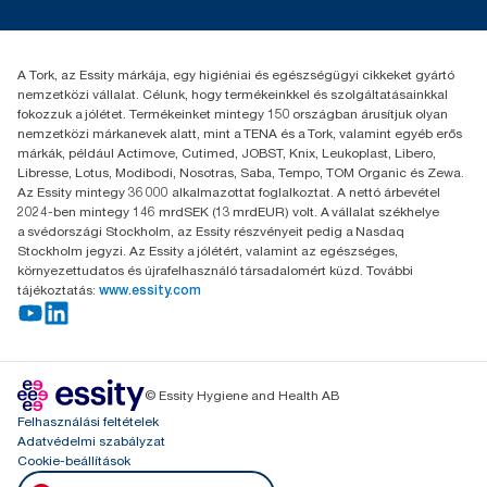
Karrier
torkcontact@essity.com
+36 1 392 2176
Essity Hungary Kft. Professional Hygiene
A Tork, az Essity márkája, egy higiéniai és egészségügyi cikkeket gyártó
H-1021 Budapest
nemzetközi vállalat. Célunk, hogy termékeinkkel és szolgáltatásainkkal
Budakeszi út 51.
fokozzuk a jólétet. Termékeinket mintegy 150 országban árusítjuk olyan
nemzetközi márkanevek alatt, mint a TENA és a Tork, valamint egyéb erős
márkák, például Actimove, Cutimed, JOBST, Knix, Leukoplast, Libero,
Libresse, Lotus, Modibodi, Nosotras, Saba, Tempo, TOM Organic és Zewa.
Az Essity mintegy 36 000 alkalmazottat foglalkoztat. A nettó árbevétel
2024-ben mintegy 146 mrdSEK (13 mrdEUR) volt. A vállalat székhelye
a svédországi Stockholm, az Essity részvényeit pedig a Nasdaq
Stockholm jegyzi. Az Essity a jólétért, valamint az egészséges,
környezettudatos és újrafelhasználó társadalomért küzd. További
tájékoztatás:
www.essity.com
© Essity Hygiene and Health AB
Felhasználási feltételek
Adatvédelmi szabályzat
Cookie-beállítások