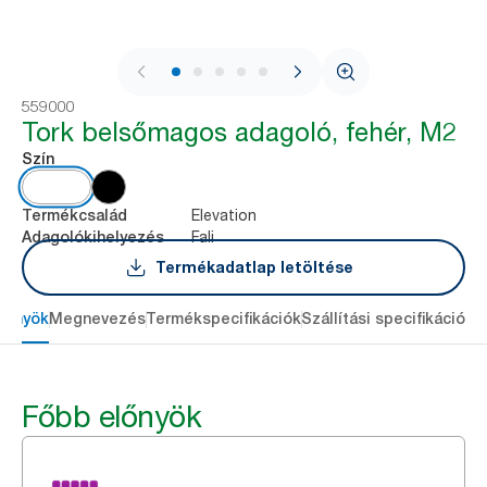
1 / 7
559000
Tork belsőmagos adagoló, fehér, M2
Szín
Elevation
Termékcsalád
Fali
Adagolókihelyezés
Termékadatlap letöltése
lőnyök
Megnevezés
Termékspecifikációk
Szállítási specifikációk
L
Főbb előnyök