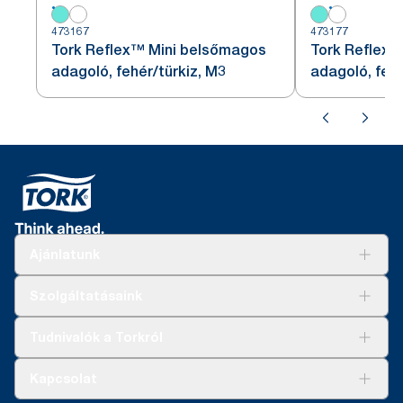
473167
473177
Tork Reflex™ Mini belsőmagos
Tork Reflex™
adagoló, fehér/türkiz, M3
adagoló, feh
Ajánlatunk
Megoldások
Szolgáltatásaink
Fenntarthatóság
Tork Clean Care
AD-a-Glance
Tudnivalók a Torkról
Tork PaperCircle
Tiszta kéz
Bemutatkozás
Kapcsolat
Sikertörténetek