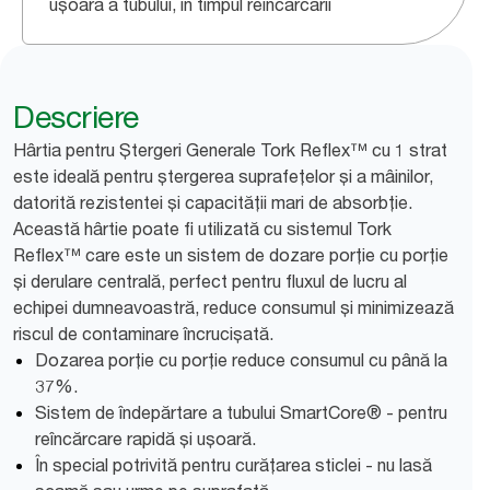
ușoară a tubului, în timpul reîncărcării
Descriere
Hârtia pentru Ștergeri Generale Tork Reflex™ cu 1 strat
este ideală pentru ștergerea suprafețelor și a mâinilor,
datorită rezistentei și capacității mari de absorbție.
Această hârtie poate fi utilizată cu sistemul Tork
Reflex™ care este un sistem de dozare porție cu porție
și derulare centrală, perfect pentru fluxul de lucru al
echipei dumneavoastră, reduce consumul și minimizează
riscul de contaminare încrucișată.
Dozarea porție cu porție reduce consumul cu până la
37%.
Sistem de îndepărtare a tubului SmartCore® - pentru
reîncărcare rapidă și ușoară.
În special potrivită pentru curățarea sticlei - nu lasă