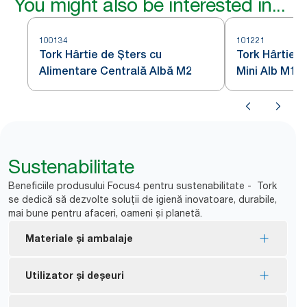
You might also be interested in...
100134
101221
Tork Hârtie de Șters cu
Tork Hârtie d
Alimentare Centrală Albă M2
Mini Alb M1
Sustenabilitate
Beneficiile produsului Focus4 pentru sustenabilitate - Tork
se dedică să dezvolte soluții de igienă inovatoare, durabile,
mai bune pentru afaceri, oameni și planetă.
Materiale și ambalaje
Etichetat FSC® - fabricat din fibre obținute în
Utilizator și deșeuri
mod responsabil.