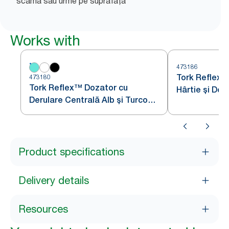
scamă sau urme pe suprafață
Works with
473186
Tork Reflex™
473180
Tork Reflex™ Dozator cu
Hârtie și Doz
Derulare Centrală Alb și Turcoaz
Centrală Alb
M4
Product specifications
Delivery details
Resources