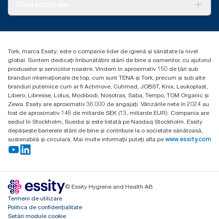
Despre noi
Contactați-ne
Povești de succes
torkcontact@essity.com
Essity Hungary Kft. Professional Hygiene
H-1021 Budapest
Tork, marca Essity, este o companie lider de igienă și sănătate la nivel
Budakeszi út 51.
global. Suntem dedicați îmbunătățirii stării de bine a oamenilor, cu ajutorul
produselor și serviciilor noastre. Vindem în aproximativ 150 de țări sub
branduri internaționale de top, cum sunt TENA și Tork, precum și sub alte
branduri puternice cum ar fi Actimove, Cutimed, JOBST, Knix, Leukoplast,
Libero, Libresse, Lotus, Modibodi, Nosotras, Saba, Tempo, TOM Organic și
Zewa. Essity are aproximativ 36.000 de angajați. Vânzările nete în 2024 au
fost de aproximativ 146 de miliarde SEK (13, miliarde EUR). Compania are
sediul în Stockholm, Suedia și este listată pe Nasdaq Stockholm. Essity
depășește barierele stării de bine și contribuie la o societate sănătoasă,
sustenabilă și circulară. Mai multe informații puteți afla pe
www.essity.com
© Essity Hygiene and Health AB
Termeni de utilizare
Politica de confidențialitate
Setări module cookie