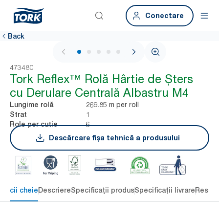
Conectare
Back
1 / 6
473480
Tork Reflex™ Rolă Hârtie de Șters
cu Derulare Centrală Albastru M4
269.85 m per roll
Lungime rolă
1
Strat
6
Role per cutie
Descărcare fișa tehnică a produsului
eficii cheie
Descriere
Specificații produs
Specificații livrare
Resour