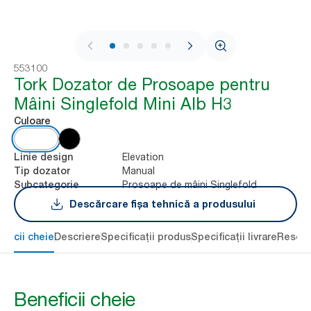
1 / 8
553100
Tork Dozator de Prosoape pentru
Mâini Singlefold Mini Alb H3
Culoare
Elevation
Linie design
Manual
Tip dozator
Prosoape de mâini Singlefold
Subcategorie
Descărcare fișa tehnică a produsului
eficii cheie
Descriere
Specificații produs
Specificații livrare
Resour
Beneficii cheie