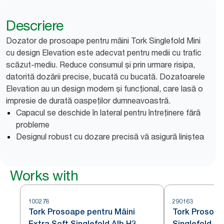
Descriere
Dozator de prosoape pentru mâini Tork Singlefold Mini
cu design Elevation este adecvat pentru medii cu trafic
scăzut-mediu. Reduce consumul și prin urmare risipa,
datorită dozării precise, bucată cu bucată. Dozatoarele
Elevation au un design modern și funcțional, care lasă o
impresie de durată oaspeților dumneavoastră.
Capacul se deschide în lateral pentru întreținere fără
probleme
Designul robust cu dozare precisă vă asigură liniștea
Works with
100278
290163
Tork Prosoape pentru Mâini
Tork Prosoap
Extra Soft Singlefold Alb H3
Singlefold Al