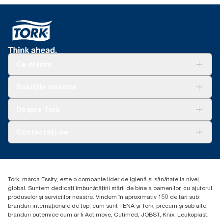
Ce oferim
Soluții
Soluțiile noastre
Sustenabilitate
Tork Clean Care
AD-a-Glance
Despre Tork
Curățarea Tork Vision
Despre noi
Contactați-ne
Povești de succes
torkcontact@essity.com
Essity Hungary Kft. Professional Hygiene
H-1021 Budapest
Tork, marca Essity, este o companie lider de igienă și sănătate la nivel
Budakeszi út 51.
global. Suntem dedicați îmbunătățirii stării de bine a oamenilor, cu ajutorul
produselor și serviciilor noastre. Vindem în aproximativ 150 de țări sub
branduri internaționale de top, cum sunt TENA și Tork, precum și sub alte
branduri puternice cum ar fi Actimove, Cutimed, JOBST, Knix, Leukoplast,