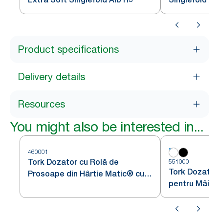
Product specifications
Delivery details
Resources
You might also be interested in...
460001
Tork Dozator cu Rolă de
551000
Tork Dozator
Prosoape din Hârtie Matic® cu
pentru Mâini
senzor Intuition din Oțel
Alb H1
Inoxidabil H1