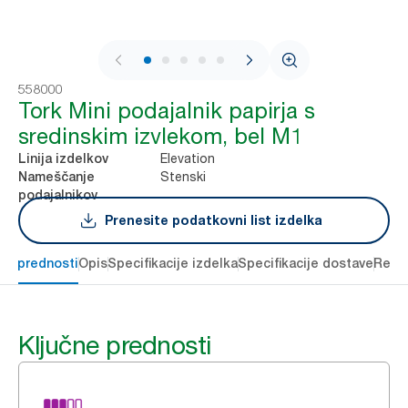
1 / 7
558000
Tork Mini podajalnik papirja s
sredinskim izvlekom, bel M1
Elevation
Linija izdelkov
Stenski
Nameščanje
podajalnikov
Prenesite podatkovni list izdelka
čne prednosti
Opis
Specifikacije izdelka
Specifikacije dostave
Reso
Ključne prednosti