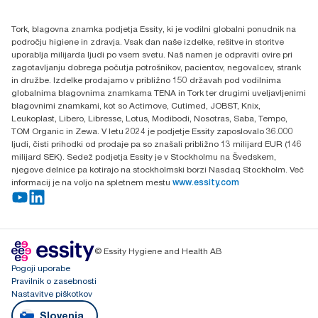
Essity Hungary Kft. Professional Hygiene
H-1021 Budapest
Tork, blagovna znamka podjetja Essity, ki je vodilni globalni ponudnik na
Budakeszi út 51.
področju higiene in zdravja. Vsak dan naše izdelke, rešitve in storitve
uporablja milijarda ljudi po vsem svetu. Naš namen je odpraviti ovire pri
zagotavljanju dobrega počutja potrošnikov, pacientov, negovalcev, strank
in družbe. Izdelke prodajamo v približno 150 državah pod vodilnima
globalnima blagovnima znamkama TENA in Tork ter drugimi uveljavljenimi
blagovnimi znamkami, kot so Actimove, Cutimed, JOBST, Knix,
Leukoplast, Libero, Libresse, Lotus, Modibodi, Nosotras, Saba, Tempo,
TOM Organic in Zewa. V letu 2024 je podjetje Essity zaposlovalo 36.000
ljudi, čisti prihodki od prodaje pa so znašali približno 13 milijard EUR (146
milijard SEK). Sedež podjetja Essity je v Stockholmu na Švedskem,
njegove delnice pa kotirajo na stockholmski borzi Nasdaq Stockholm. Več
informacij je na voljo na spletnem mestu
www.essity.com
© Essity Hygiene and Health AB
Pogoji uporabe
Pravilnik o zasebnosti
Nastavitve piškotkov
Slovenia