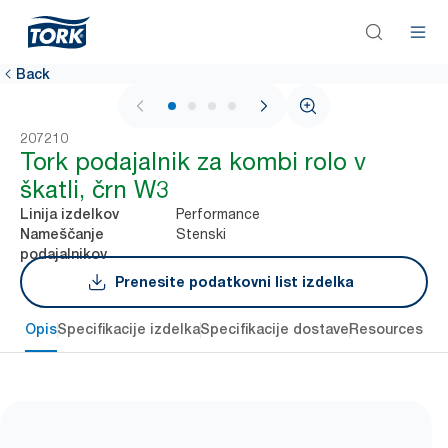
Back
1 / 4
207210
Tork podajalnik za kombi rolo v
škatli, črn W3
Performance
Linija izdelkov
Stenski
Nameščanje
podajalnikov
Prenesite podatkovni list izdelka
Opis
Specifikacije izdelka
Specifikacije dostave
Resources