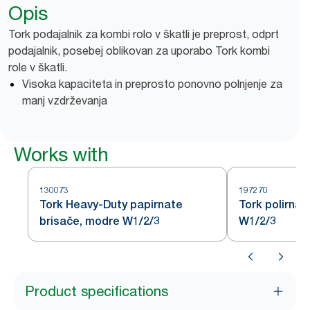
Opis
Tork podajalnik za kombi rolo v škatli je preprost, odprt
podajalnik, posebej oblikovan za uporabo Tork kombi
role v škatli.
Visoka kapaciteta in preprosto ponovno polnjenje za
manj vzdrževanja
Works with
130073
197270
Tork Heavy-Duty papirnate
Tork polirna č
brisače, modre W1/2/3
W1/2/3
Product specifications