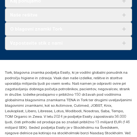
Kaj ponujamo
Rešitve
Naše rešitve
Trajnost
Tork Clean Care
AD-a-Glance
O blagovni znamki Tork
O nas
Vzpostavite stik z nami
Zgodbe o uspehu
torkcontact@essity.com
Essity Hungary Kft. Professional Hygiene
H-1021 Budapest
Tork, blagovna znamka podjetja Essity, ki je vodilni globalni ponudnik na
Budakeszi út 51.
področju higiene in zdravja. Vsak dan naše izdelke, rešitve in storitve
uporablja milijarda ljudi po vsem svetu. Naš namen je odpraviti ovire pri
zagotavljanju dobrega počutja potrošnikov, pacientov, negovalcev, strank
in družbe. Izdelke prodajamo v približno 150 državah pod vodilnima
globalnima blagovnima znamkama TENA in Tork ter drugimi uveljavljenimi
blagovnimi znamkami, kot so Actimove, Cutimed, JOBST, Knix,
Leukoplast, Libero, Libresse, Lotus, Modibodi, Nosotras, Saba, Tempo,
TOM Organic in Zewa. V letu 2024 je podjetje Essity zaposlovalo 36.000
ljudi, čisti prihodki od prodaje pa so znašali približno 13 milijard EUR (146
milijard SEK). Sedež podjetja Essity je v Stockholmu na Švedskem,
njegove delnice pa kotirajo na stockholmski borzi Nasdaq Stockholm. Več