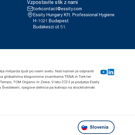
Vzpostavite stik z nami
torkcontact@essity.com
Essity Hungary Kft. Professional Hygiene
H-1021 Budapest
Budakeszi út 51.
blja milijarda ljudi po vsem svetu. Naš namen je odpraviti
lnima globalnima blagovnima znamkama TENA in Tork ter
 Tempo, TOM Organic in Zewa. V letu 2024 je podjetje Essity
 na Švedskem, njegove delnice pa kotirajo na stockholmski
Slovenia