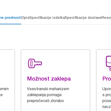
čne prednosti
Opis
Specifikacije izdelka
Specifikacije dostave
Reso
Možnost zaklepa
Pro
ernim
Vsestranski mehanizem
Upor
ke
zaklepanja pomaga
s pr
preprečevati zlorabo
pose
navz