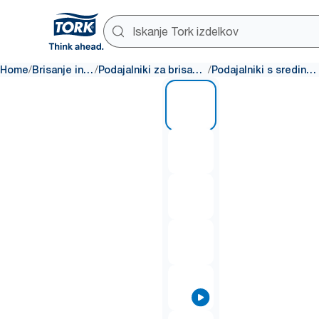
/
/
/
Home
Brisanje in čiščenje
Podajalniki za brisanje in čiščenje
Podajalniki s sredinskim izvlekom
1 of 7