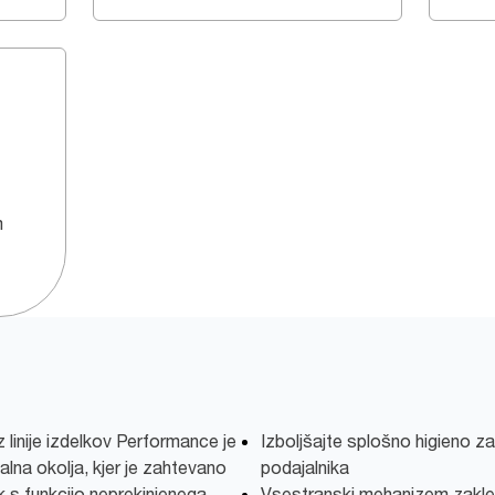
m
z linije izdelkov Performance je
Izboljšajte splošno higieno z
lna okolja, kjer je zahtevano
podajalnika
ik s funkcijo neprekinjenega
Vsestranski mehanizem zakle