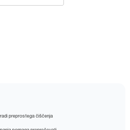
aradi preprostega čiščenja
panja pomaga preprečevati