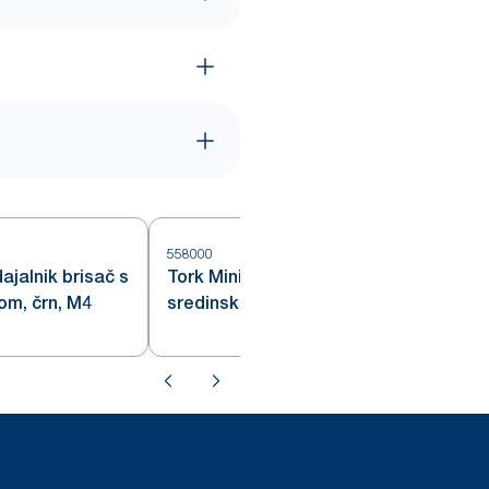
558000
jalnik brisač s
Tork Mini podajalnik papirja s
6
om, črn, M4
sredinskim izvlekom, bel M1