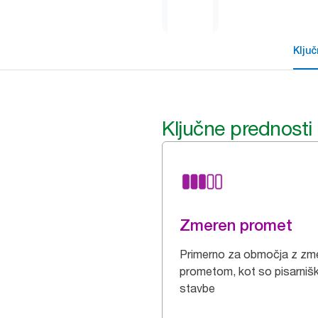
Klju
Ključne prednosti
Zmeren promet
Primerno za območja z zm
prometom, kot so pisarniš
stavbe