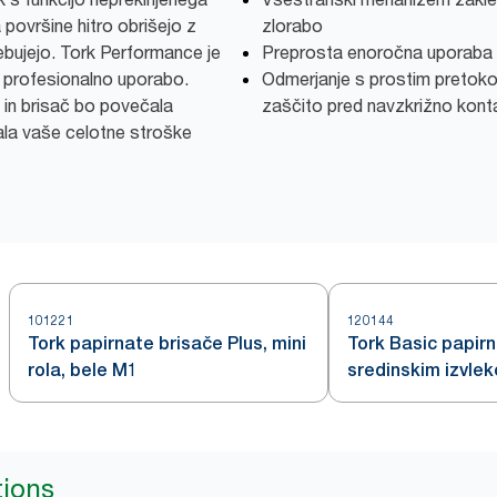
ovršine hitro obrišejo z
zlorabo
rebujejo. Tork Performance je
Preprosta enoročna uporaba
a profesionalno uporabo.
Odmerjanje s prostim pretokom
 in brisač bo povečala
zaščito pred navzkrižno kont
ala vaše celotne stroške
101221
120144
Tork papirnate brisače Plus, mini
Tork Basic papirn
rola, bele M1
sredinskim izvle
tions