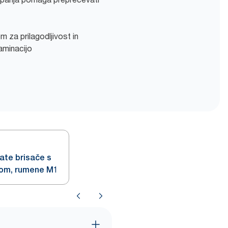
 za prilagodljivost in
aminacijo
ate brisače s
kom, rumene M1