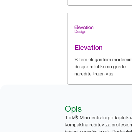
Elevation
S tem elegantnim moderni
dizajnom lahko na goste
naredite trajen vtis
Opis
Tork® Mini centralni podajalnik i
kompaktna rešitev za profesiona
brisanje površin in rok. Podajaln