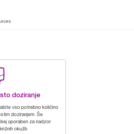
urces
sto doziranje
abite vso potrebno količino
ostim doziranjem. Še
bej uporaben za nadzor
križnih okužb