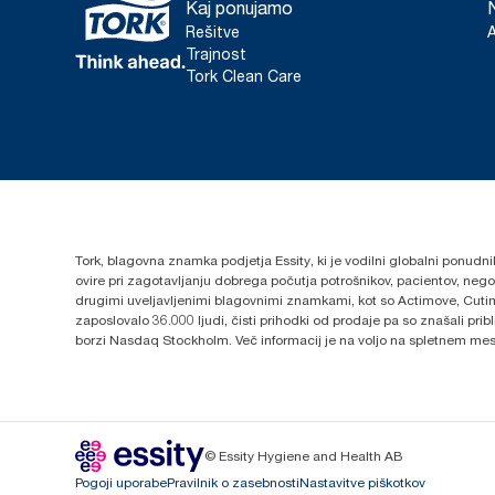
Kaj ponujamo
Rešitve
Trajnost
Tork Clean Care
Tork, blagovna znamka podjetja Essity, ki je vodilni globalni ponudni
ovire pri zagotavljanju dobrega počutja potrošnikov, pacientov, ne
drugimi uveljavljenimi blagovnimi znamkami, kot so Actimove, Cutim
zaposlovalo 36.000 ljudi, čisti prihodki od prodaje pa so znašali pr
borzi Nasdaq Stockholm. Več informacij je na voljo na spletnem me
© Essity Hygiene and Health AB
Pogoji uporabe
Pravilnik o zasebnosti
Nastavitve piškotkov