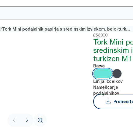
/
Tork Mini podajalnik papirja s sredinskim izvlekom, belo-turkizen M1
658000
Tork Mini po
sredinskim 
turkizen M1
Barva
Linija izdelkov
Nameščanje
podajalnikov
Prenesite