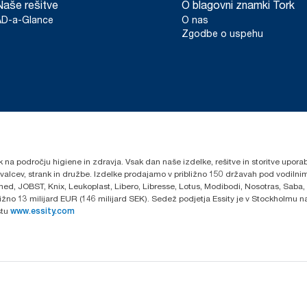
Naše rešitve
O blagovni znamki Tork
AD-a-Glance
O nas
Zgodbe o uspehu
k na področju higiene in zdravja. Vsak dan naše izdelke, rešitve in storitve upora
govalcev, strank in družbe. Izdelke prodajamo v približno 150 državah pod vodi
ed, JOBST, Knix, Leukoplast, Libero, Libresse, Lotus, Modibodi, Nosotras, Saba,
ibližno 13 milijard EUR (146 milijard SEK). Sedež podjetja Essity je v Stockholmu
stu
www.essity.com