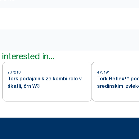
interested in...
207210
473191
Tork podajalnik za kombi rolo v
Tork Reflex™ poda
škatli, črn W3
sredinskim izvlek