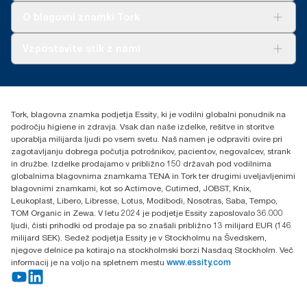
**
Predstavlja evropski nabor Tork Xpress® (H2) Multifold polnil na
Tork Clean Care
revmatizmom.
AD-a-Glance
O blagovni znamki Tork
uporabnika. Na podlagi ocen življenjske dobe (LCA), ki jih je
pregledala tretja stran in zajemajo vse stopnje kakovosti polnil v
kombinaciji s podatki o porabi. Ker so ti podatki sistemsko
O nas
Vzpostavite stik z nami
povprečje, niso namenjeni uporabi pri poročanju o emisijah
Zgodbe o uspehu
ogljika za posamezne izdelke in porabo.
torkcontact@essity.com
***
Povprečno v primerjavi s povprečnim ogljičnim odtisom vseh
Essity Hungary Kft. Professional Hygiene
Tork Xpress® Multifold (H2) polnil pred začetkom nabave
H-1021 Budapest
obnovljive električne energije za našo proizvodnjo papirja.
Tork, blagovna znamka podjetja Essity, ki je vodilni globalni ponudnik na
Budakeszi út 51.
Preverjeno in usklajeno s potrdili o izvoru. Posledična
področju higiene in zdravja. Vsak dan naše izdelke, rešitve in storitve
zmanjšanja ogljičnega odtisa so bila količinsko opredeljena v
uporablja milijarda ljudi po vsem svetu. Naš namen je odpraviti ovire pri
sklopu ocene življenjskega cikla od proizvodnje do konca
zagotavljanju dobrega počutja potrošnikov, pacientov, negovalcev, strank
uporabe (cradle-to-grave), ki jo je podala tretja stranka.
in družbe. Izdelke prodajamo v približno 150 državah pod vodilnima
globalnima blagovnima znamkama TENA in Tork ter drugimi uveljavljenimi
blagovnimi znamkami, kot so Actimove, Cutimed, JOBST, Knix,
Leukoplast, Libero, Libresse, Lotus, Modibodi, Nosotras, Saba, Tempo,
TOM Organic in Zewa. V letu 2024 je podjetje Essity zaposlovalo 36.000
ljudi, čisti prihodki od prodaje pa so znašali približno 13 milijard EUR (146
milijard SEK). Sedež podjetja Essity je v Stockholmu na Švedskem,
njegove delnice pa kotirajo na stockholmski borzi Nasdaq Stockholm. Več
informacij je na voljo na spletnem mestu
www.essity.com