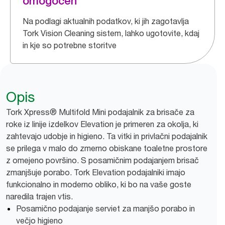
omogočen
Na podlagi aktualnih podatkov, ki jih zagotavlja
Tork Vision Cleaning sistem, lahko ugotovite, kdaj
in kje so potrebne storitve
Opis
Tork Xpress® Multifold Mini podajalnik za brisače za
roke iz linije izdelkov Elevation je primeren za okolja, ki
zahtevajo udobje in higieno. Ta vitki in privlačni podajalnik
se prilega v malo do zmerno obiskane toaletne prostore
z omejeno površino. S posamičnim podajanjem brisač
zmanjšuje porabo. Tork Elevation podajalniki imajo
funkcionalno in moderno obliko, ki bo na vaše goste
naredila trajen vtis.
Posamično podajanje serviet za manjšo porabo in
večjo higieno