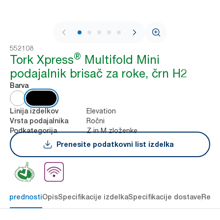
1 / 9
552108
®
Tork Xpress
Multifold Mini
podajalnik brisač za roke, črn H2
Barva
Elevation
Linija izdelkov
Ročni
Vrsta podajalnika
Z in M zloženke
Podkategorija
Prenesite podatkovni list izdelka
čne prednosti
Opis
Specifikacije izdelka
Specifikacije dostave
Reso