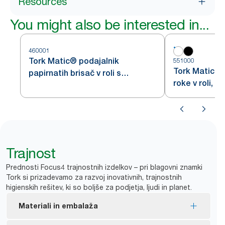
Resources
You might also be interested in...
460001
Tork Matic® podajalnik
551000
Tork Matic po
papirnatih brisač v roli s
roke v roli, b
senzorjem Intuition, nerjavno
jeklo H1
Trajnost
Prednosti Focus4 trajnostnih izdelkov – pri blagovni znamki
Tork si prizadevamo za razvoj inovativnih, trajnostnih
higienskih rešitev, ki so boljše za podjetja, ljudi in planet.
Materiali in embalaža