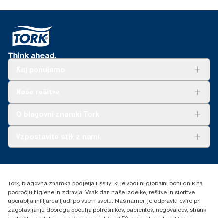
Kaj ponujamo
Rešitve
Naše rešitve
Trajnost
Tork Clean Care
AD-a-Glance
O blagovni znamki Tork
O nas
Vzpostavite stik z nami
Zgodbe o uspehu
torkcontact@essity.com
Essity Hungary Kft. Professional Hygiene
H-1021 Budapest
Tork, blagovna znamka podjetja Essity, ki je vodilni globalni ponudnik na
Budakeszi út 51.
področju higiene in zdravja. Vsak dan naše izdelke, rešitve in storitve
uporablja milijarda ljudi po vsem svetu. Naš namen je odpraviti ovire pri
zagotavljanju dobrega počutja potrošnikov, pacientov, negovalcev, strank