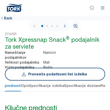
Back
1 / 4
274003
®
Tork Xpressnap Snack
podajalnik
za serviete
Namizni
Nameščanje
podajalnikov
Mali
Velikost podajalnika
Ročni
Vrsta podajalnika
Prenesite podatkovni list izdelka
čne prednosti
Opis
Specifikacije izdelka
Specifikacije dostave
Reso
Ključne prednosti