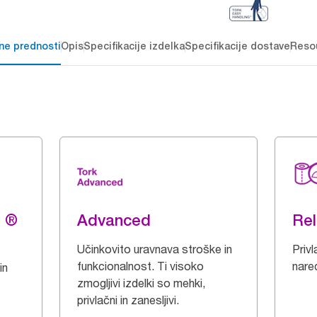
čne prednosti
Opis
Specifikacije izdelka
Specifikacije dostave
Reso
g ®
Advanced
Rel
Učinkovito uravnava stroške in
Privl
funkcionalnost. Ti visoko
nared
in
zmogljivi izdelki so mehki,
privlačni in zanesljivi.