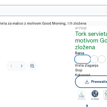
vieta za malico z motivom Good Morning, 1/8 zložena
477302
Tork serviet
motivom Go
zložena
Barva
Vrsta zlaganja
Sloji
Kakovost
Prenesite