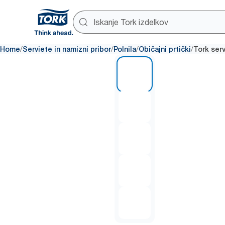
/
/
/
/
Home
Serviete in namizni pribor
Polnila
Običajni prtički
Tork ser
1 of 5