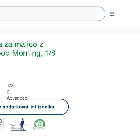
a za malico z
od Morning, 1/8
1/8
2
Advanced
 podatkovni list izdelka