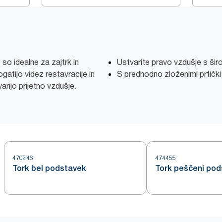
so idealne za zajtrk in
Ustvarite pravo vzdušje s širo
atijo videz restavracije in
S predhodno zloženimi prtički h
rijo prijetno vzdušje.
470246
474455
Tork bel podstavek
Tork peščeni po