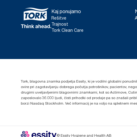
Kaj ponujamo
Rešitve
Trajnost
Tork Clean Care
Tork, blagovna znamka podjetja Essity, ki je vodilni globalni ponudni
ovire pri zagotavljanju dobrega počutja potrošnikov, pacientov, ne
drugimi uveljavljenimi blagovnimi znamkami, kot so Actimove, Cutim
zaposlovalo 36.000 ljudi, čisti prihodki od prodaje pa so znašali pr
borzi Nasdaq Stockholm. Več informacij je na voljo na spletnem me
© Essity Hygiene and Health AB