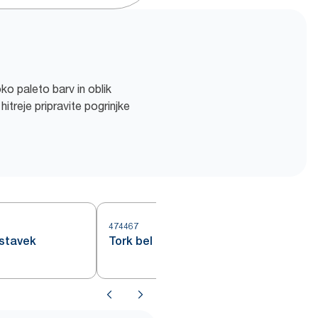
ko paleto barv in oblik
itreje pripravite pogrinjke
474467
4
dstavek
Tork bel podstavek