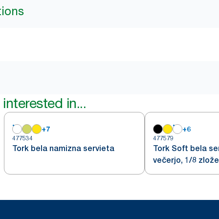
tions
interested in...
+
7
+
6
477534
477579
Tork bela namizna servieta
Tork Soft bela se
večerjo, 1/8 zlož