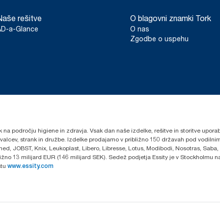
Naše rešitve
O blagovni znamki Tork
AD-a-Glance
O nas
Zgodbe o uspehu
k na področju higiene in zdravja. Vsak dan naše izdelke, rešitve in storitve upora
govalcev, strank in družbe. Izdelke prodajamo v približno 150 državah pod vodi
ed, JOBST, Knix, Leukoplast, Libero, Libresse, Lotus, Modibodi, Nosotras, Saba,
ibližno 13 milijard EUR (146 milijard SEK). Sedež podjetja Essity je v Stockholmu
stu
www.essity.com