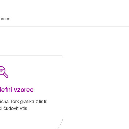
urces
iefni vzorec
ačna Tork grafika z listi:
i čudovit vtis.