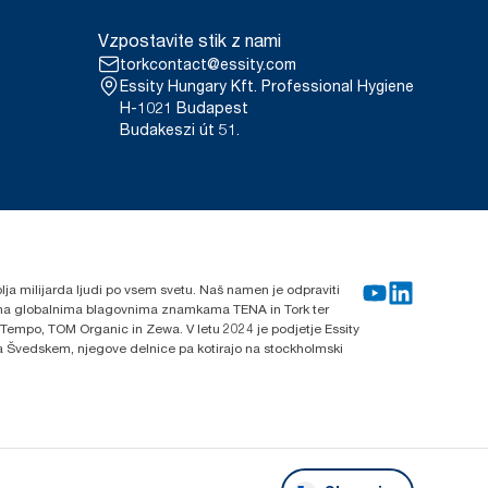
Vzpostavite stik z nami
torkcontact@essity.com
Essity Hungary Kft. Professional Hygiene
H-1021 Budapest
Budakeszi út 51.
blja milijarda ljudi po vsem svetu. Naš namen je odpraviti
lnima globalnima blagovnima znamkama TENA in Tork ter
 Tempo, TOM Organic in Zewa. V letu 2024 je podjetje Essity
 na Švedskem, njegove delnice pa kotirajo na stockholmski