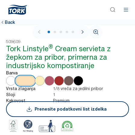
Back
1 / 5
509609
®
Tork Linstyle
Cream servieta z
žepkom za pribor, primerna za
industrijsko kompostiranje
Barva
1/8 vreča za jedilni pribor
Vrsta zlaganja
1
Sloji
Premium
Kakovost
Prenesite podatkovni list izdelka