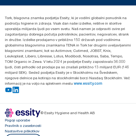
torkcontact@essity.com
Essity Hungary Kft. Professional Hygiene
H-1021 Budapest
Tork, blagovna znamka podjetja Essity, ki je vodilni globalni ponudnik na
Budakeszi út 51.
področju higiene in zdravja. Vsak dan naše izdelke, rešitve in storitve
uporablja milijarda ljudi po vsem svetu. Naš namen je odpraviti ovire pri
zagotavljanju dobrega počutja potrošnikov, pacientov, negovalcev, strank
in družbe. Izdelke prodajamo v približno 150 državah pod vodilnima
globalnima blagovnima znamkama TENA in Tork ter drugimi uveljavljenimi
blagovnimi znamkami, kot so Actimove, Cutimed, JOBST, Knix,
Leukoplast, Libero, Libresse, Lotus, Modibodi, Nosotras, Saba, Tempo,
TOM Organic in Zewa. V letu 2024 je podjetje Essity zaposlovalo 36.000
ljudi, čisti prihodki od prodaje pa so znašali približno 13 milijard EUR (146
milijard SEK). Sedež podjetja Essity je v Stockholmu na Švedskem,
njegove delnice pa kotirajo na stockholmski borzi Nasdaq Stockholm. Več
informacij je na voljo na spletnem mestu
www.essity.com
© Essity Hygiene and Health AB
Pogoji uporabe
Pravilnik o zasebnosti
Nastavitve piškotkov