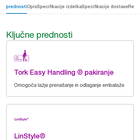
čne prednosti
Opis
Specifikacije izdelka
Specifikacije dostave
Reso
Ključne prednosti
Tork Easy Handling ® pakiranje
Omogoča lažje prenašanje in odlaganje embalaže
LinStyle®