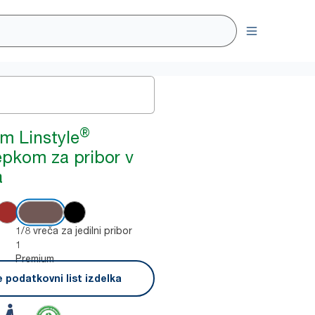
®
m Linstyle
žepkom za pribor v
a
1/8 vreča za jedilni pribor
1
Premium
 podatkovni list izdelka