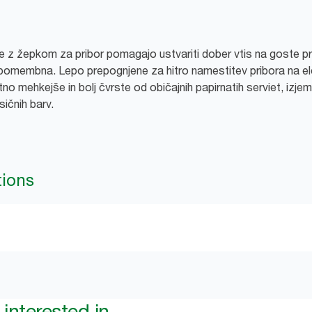
 z žepkom za pribor pomagajo ustvariti dober vtis na goste pri 
pomembna. Lepo prepognjene za hitro namestitev pribora na ele
o mehkejše in bolj čvrste od običajnih papirnatih serviet, izje
ičnih barv.
tions
interested in...