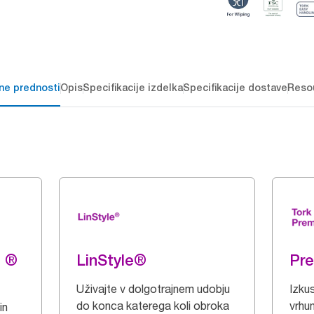
čne prednosti
Opis
Specifikacije izdelka
Specifikacije dostave
Reso
g ®
LinStyle®
Pr
Uživajte v dolgotrajnem udobju
Izku
do konca katerega koli obroka
vrhu
in