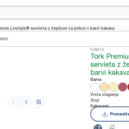
mium Linstyle® servieta z žepkom za pribor v barvi kakava
9605
509613
Tork Premiu
servieta z 
barvi kakav
Barva
Vrsta zlaganja
Sloji
Kakovost
Prenesite