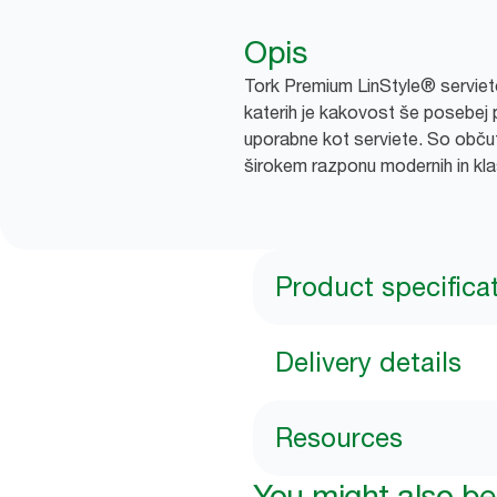
Opis
Tork Premium LinStyle® serviete
katerih je kakovost še posebej 
uporabne kot serviete. So občutn
širokem razponu modernih in klas
Product specifica
Delivery details
Resources
You might also be 