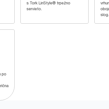
s Tork LinStyle® trpežno
vrhun
servieto.
oboje
slog.
m po
rična