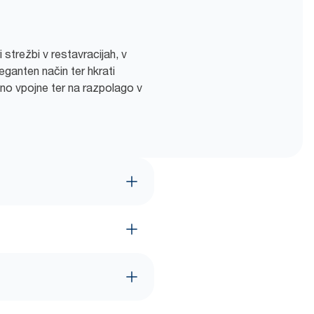
strežbi v restavracijah, v
ganten način ter hkrati
mno vpojne ter na razpolago v