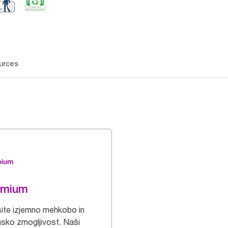
urces
emium
site izjemno mehkobo in
nsko zmogljivost. Naši