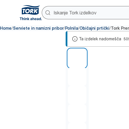
/
/
/
/
Home
Serviete in namizni pribor
Polnila
Običajni prtički
Tork Pre
Ta izdelek nadomešča
50
1 of 6