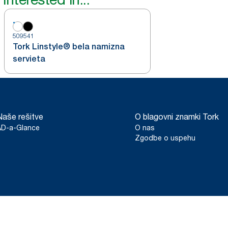
509541
Tork Linstyle® bela namizna
servieta
Naše rešitve
O blagovni znamki Tork
AD-a-Glance
O nas
Zgodbe o uspehu