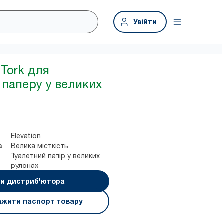
Увійти
Tork для
 паперу у великих
Elevation
Велика місткість
а
Туалетний папір у великих
рулонах
и дистриб'ютора
ажити паспорт товару