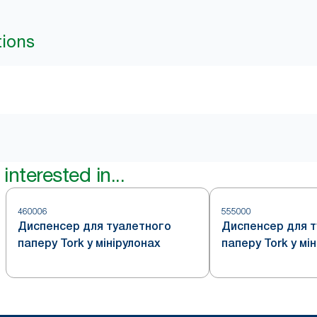
tions
interested in...
460006
555000
Диспенсер для туалетного
Диспенсер для 
паперу Tork у мінірулонах
паперу Tork у мі