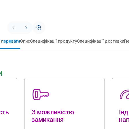
 переваги
Опис
Специфікації продукту
Специфікації доставки
Re
и
сть
З можливістю
Ін
замикання
на