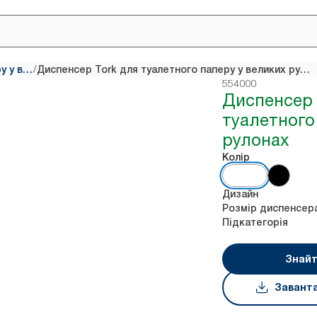
/
Диспенсери для туалетного паперу у великих рулонах
Диспенсер Tork для туалетного паперу у великих рулонах
554000
Диспенсер 
туалетного
рулонах
Колір
Дизайн
Розмір диспенсер
Підкатегорія
Знайт
Завант