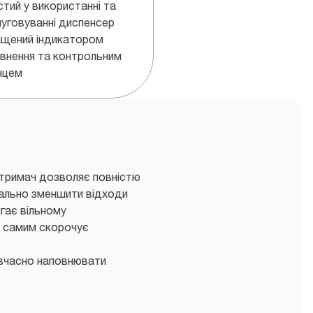
тий у використанні та
уговуванні диспенсер
щений індикатором
внення та контрольним
нцем
 тримач дозволяє повністю
мально зменшити відходи
ігає вільному
м самим скорочує
вчасно наповнювати