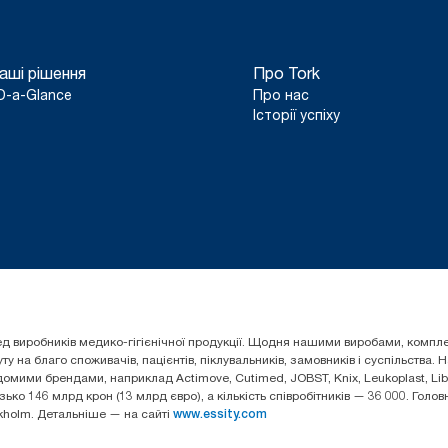
аші рішення
Про Tork
D-a-Glance
Про нас
Історії успіху
 серед виробників медико-гігієнічної продукції. Щодня нашими виробами, ком
 на благо споживачів, пацієнтів, піклувальників, замовників і суспільства.
омими брендами, наприклад Actimove, Cutimed, JOBST, Knix, Leukoplast, Liber
зько 146 млрд крон (13 млрд євро), а кількість співробітників — 36 000. Гол
ckholm. Детальніше — на сайті
www.essity.com