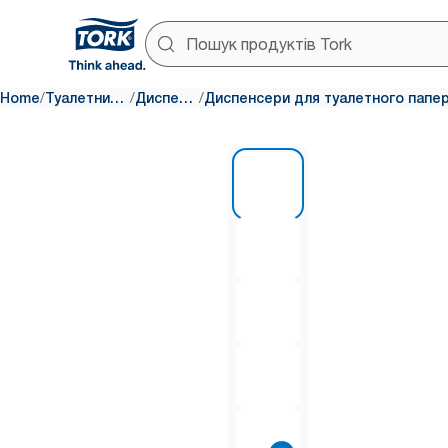
/
/
/
Home
Туалетний папір
Диспенсери
1 of 8