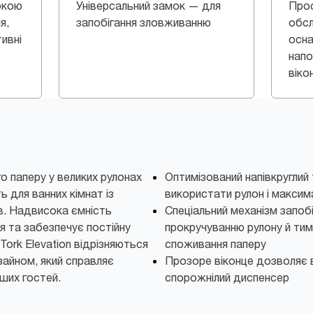
окою
Універсальний замок — для
Прос
я,
запобігання зловживанню
обсл
ивні
осна
напо
віко
о паперу у великих рулонах
Оптимізований напівкруглий
ть для ванних кімнат із
використати рулон і макси
ів. Надвисока ємність
Спеціальний механізм запоб
 та забезпечує постійну
прокручуванню рулону й ти
Tork Elevation відрізняються
споживання паперу
зайном, який справляє
Прозоре віконце дозволяє 
ших гостей.
спорожнілий диспенсер