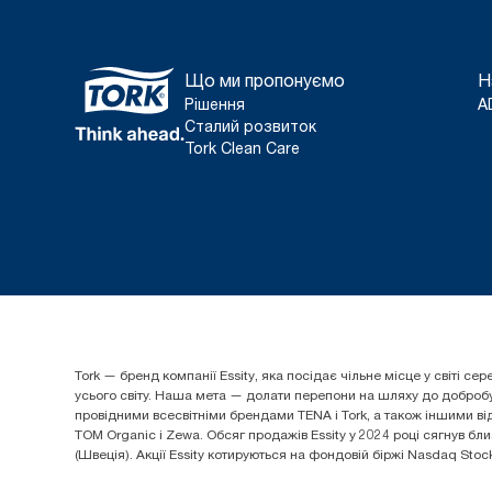
Що ми пропонуємо
Н
Рішення
A
Сталий розвиток
Tork Clean Care
Tork — бренд компанії Essity, яка посідає чільне місце у світі
усього світу. Наша мета — долати перепони на шляху до добробуту
провідними всесвітніми брендами TENA і Tork, а також іншими від
TOM Organic і Zewa. Обсяг продажів Essity у 2024 році сягнув бли
(Швеція). Акції Essity котируються на фондовій біржі Nasdaq Sto