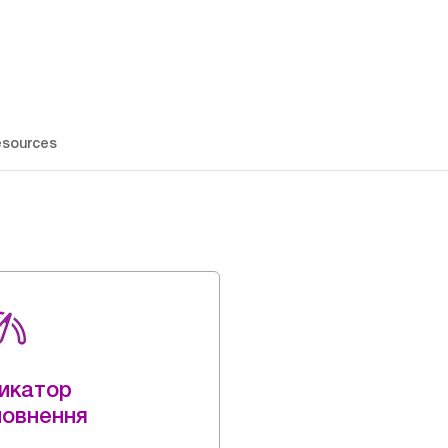
sources
дикатор
повнення