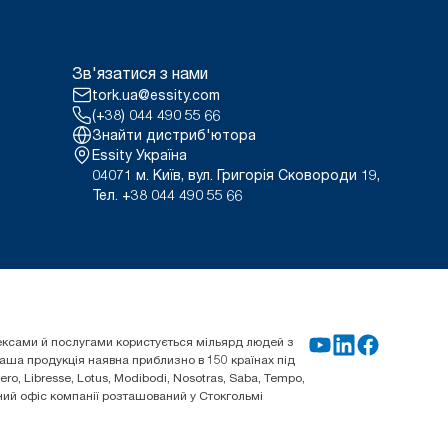
Зв'язатися з нами
tork.ua@essity.com
(+38) 044 490 55 66
Знайти дистриб'ютора
Essity Україна
04071 м. Київ, вул. Григорія Сковороди 19,
Тел. +38 044 490 55 66
плексами й послугами користується мільярд людей з
 Наша продукція наявна приблизно в 150 країнах під
o, Libresse, Lotus, Modibodi, Nosotras, Saba, Tempo,
овний офіс компанії розташований у Стокгольмі