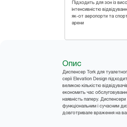
Підходить для зон із вис
інтенсивністю відвідуванн
як-от аеропорти та спорт
арени
Опис
Диспенсер Tork для туалетног
серії Elevation Design підходи
великою кількістю відвідувач
економить час обслуговування
наявність паперу. Диспенсери 
функціональним і сучасним ди
довготривале враження на ва