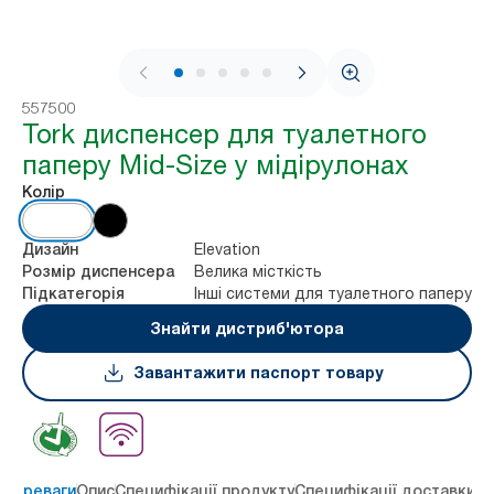
1 / 8
557500
Tork диспенсер для туалетного
паперу Mid-Size у мідірулонах
Колір
Elevation
Дизайн
Велика місткість
Розмір диспенсера
Інші системи для туалетного паперу
Підкатегорія
Знайти дистриб'ютора
Завантажити паспорт товару
 переваги
Опис
Специфікації продукту
Специфікації доставки
Re