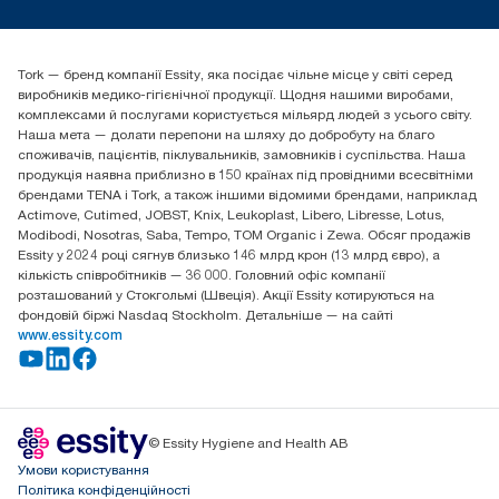
tork.ua@essity.com
(+38) 044 490 55 66
Знайти дистриб'ютора
Tork — бренд компанії Essity, яка посідає чільне місце у світі серед
Essity Україна
виробників медико-гігієнічної продукції. Щодня нашими виробами,
04071 м. Київ, вул. Григорія Сковороди 19,
комплексами й послугами користується мільярд людей з усього світу.
Тел. +38 044 490 55 66
Наша мета — долати перепони на шляху до добробуту на благо
споживачів, пацієнтів, піклувальників, замовників і суспільства. Наша
продукція наявна приблизно в 150 країнах під провідними всесвітніми
брендами TENA і Tork, а також іншими відомими брендами, наприклад
Actimove, Cutimed, JOBST, Knix, Leukoplast, Libero, Libresse, Lotus,
Modibodi, Nosotras, Saba, Tempo, TOM Organic і Zewa. Обсяг продажів
Essity у 2024 році сягнув близько 146 млрд крон (13 млрд євро), а
кількість співробітників — 36 000. Головний офіс компанії
розташований у Стокгольмі (Швеція). Акції Essity котируються на
фондовій біржі Nasdaq Stockholm. Детальніше — на сайті
www.essity.com
© Essity Hygiene and Health AB
Умови користування
Політика конфіденційності