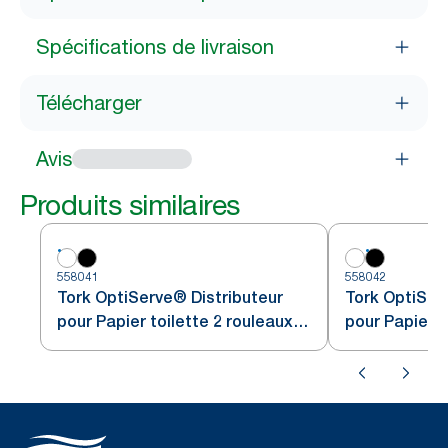
Spécifications de livraison
Télécharger
Avis
Produits similaires
558041
558042
Tork OptiServe® Distributeur
Tork OptiSer
pour Papier toilette 2 rouleaux
pour Papier t
sans mandrin blanc T7
sans mandrin