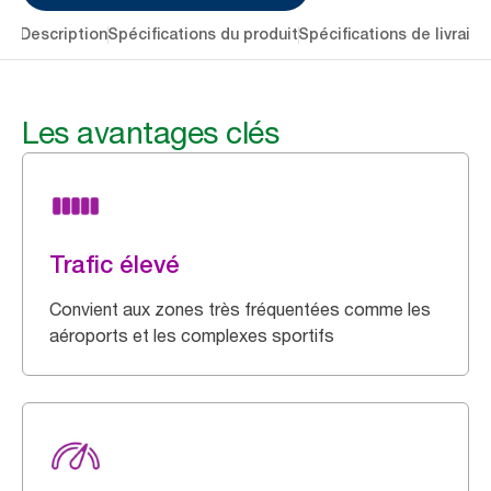
lés
Description
Spécifications du produit
Spécifications de livraiso
Les avantages clés
Trafic élevé
Convient aux zones très fréquentées comme les
aéroports et les complexes sportifs