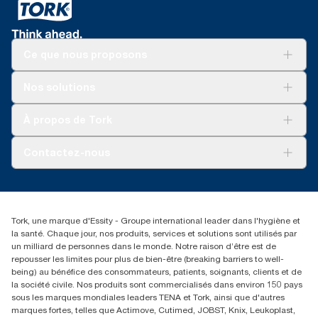
Ce que nous proposons
Solutions
Nos solutions
Développement durable
Tork Clean Care
Tork Vision Nettoyage
À propos de Tork
AD-a-Glance
Tork PaperCircle
À propos de nous
Contactez-nous
Réclamation pour produit
Réclamation pour service
info@tork.be
Réclamation pour distributeurs
02 766 05 30
Rechercher des distributeurs
Tork, une marque d'Essity - Groupe international leader dans l'hygiène et
Essity Belgium NV
la santé. Chaque jour, nos produits, services et solutions sont utilisés par
Berkenlaan 8B
un milliard de personnes dans le monde. Notre raison d’être est de
1831 MACHELEN
repousser les limites pour plus de bien-être (breaking barriers to well-
being) au bénéfice des consommateurs, patients, soignants, clients et de
la société civile. Nos produits sont commercialisés dans environ 150 pays
sous les marques mondiales leaders TENA et Tork, ainsi que d'autres
marques fortes, telles que Actimove, Cutimed, JOBST, Knix, Leukoplast,