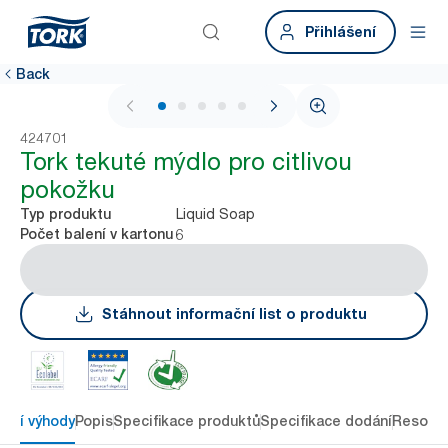
Přihlášení
Back
1 / 6
424701
Tork tekuté mýdlo pro citlivou
pokožku
Liquid Soap
Typ produktu
6
Počet balení v kartonu
Stáhnout informační list o produktu
avní výhody
Popis
Specifikace produktů
Specifikace dodání
Resour