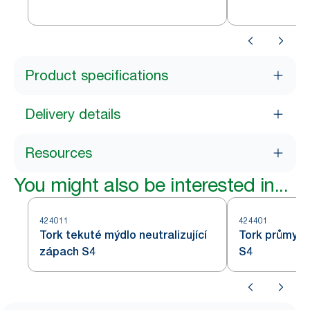
s Intuition™ senzorem v
provedení z 
provedení z nerezové oceli S4
Product specifications
Delivery details
Resources
You might also be interested in...
424011
424401
Tork tekuté mýdlo neutralizující
Tork průmysl
zápach S4
S4