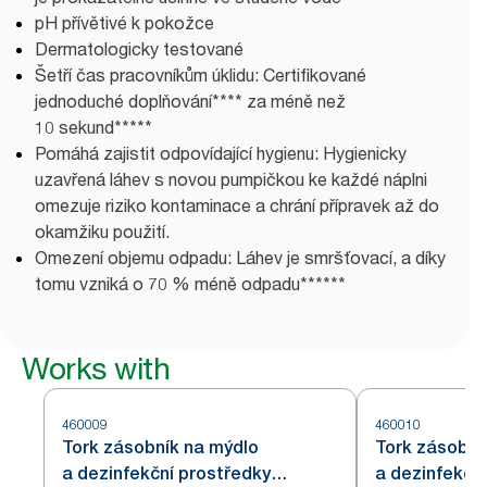
pH přívětivé k pokožce
Dermatologicky testované
Šetří čas pracovníkům úklidu: Certifikované
jednoduché doplňování**** za méně než
10 sekund*****
Pomáhá zajistit odpovídající hygienu: Hygienicky
uzavřená láhev s novou pumpičkou ke každé náplni
omezuje riziko kontaminace a chrání přípravek až do
okamžiku použití.
Omezení objemu odpadu: Láhev je smršťovací, a díky
tomu vzniká o 70 % méně odpadu******
Works with
460009
460010
Tork zásobník na mýdlo
Tork zásobní
a dezinfekční prostředky
a dezinfekční