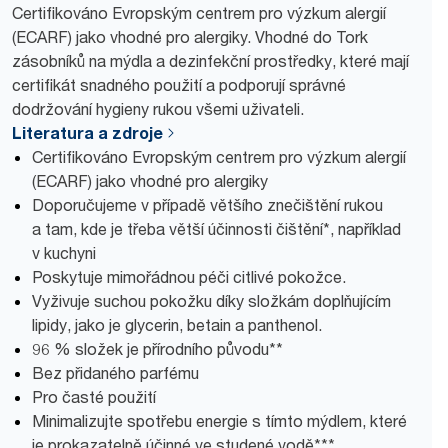
Certifikováno Evropským centrem pro výzkum alergií
(ECARF) jako vhodné pro alergiky. Vhodné do Tork
zásobníků na mýdla a dezinfekční prostředky, které mají
certifikát snadného použití a podporují správné
dodržování hygieny rukou všemi uživateli.
Literatura a zdroje
Certifikováno Evropským centrem pro výzkum alergií
(ECARF) jako vhodné pro alergiky
Doporučujeme v případě většího znečištění rukou
a tam, kde je třeba větší účinnosti čištění*, například
v kuchyni
Poskytuje mimořádnou péči citlivé pokožce.
Vyživuje suchou pokožku díky složkám doplňujícím
lipidy, jako je glycerin, betain a panthenol.
96 % složek je přírodního původu**
Bez přidaného parfému
Pro časté použití
Minimalizujte spotřebu energie s tímto mýdlem, které
je prokazatelně účinné ve studené vodě***