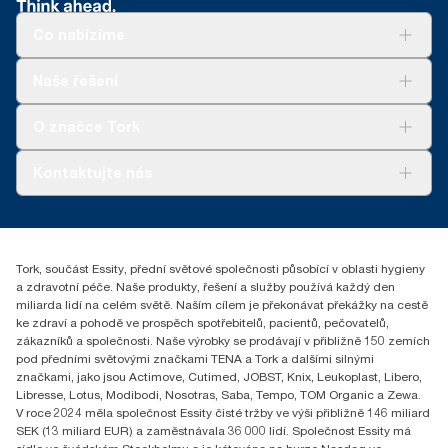
Co nabízíme
Řešení
Naše řešení
Udržitelnost
Tork Clean Care
Tork Vision Cleaning
O značce Tork
AD-a-Glance
Tork PaperCircle
O nás
Kontaktujte nás
Úspěšné příběhy
+420 221 706 111
reception.prague@essity.com
Essity Czech Republic s.r.o.
Tork, součást Essity, přední světové společnosti působící v oblasti hygieny
Praha 8, Karlin, Sokolovská 100/94
a zdravotní péče. Naše produkty, řešení a služby používá každý den
186 00 Česká republika
miliarda lidí na celém světě. Naším cílem je překonávat překážky na cestě
ke zdraví a pohodě ve prospěch spotřebitelů, pacientů, pečovatelů,
zákazníků a společnosti. Naše výrobky se prodávají v přibližně 150 zemích
pod předními světovými značkami TENA a Tork a dalšími silnými
značkami, jako jsou Actimove, Cutimed, JOBST, Knix, Leukoplast, Libero,
Libresse, Lotus, Modibodi, Nosotras, Saba, Tempo, TOM Organic a Zewa.
V roce 2024 měla společnost Essity čisté tržby ve výši přibližně 146 miliard
SEK (13 miliard EUR) a zaměstnávala 36 000 lidí. Společnost Essity má