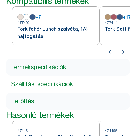
Kompatibilis termékek
+
7
+
17
477402
477414
Tork fehér Lunch szalvéta, 1/8
Tork Soft fe
hajtogatás
Termékspecifikációk
Szállítási specifikációk
Letöltés
Hasonló termékek
474161
474455