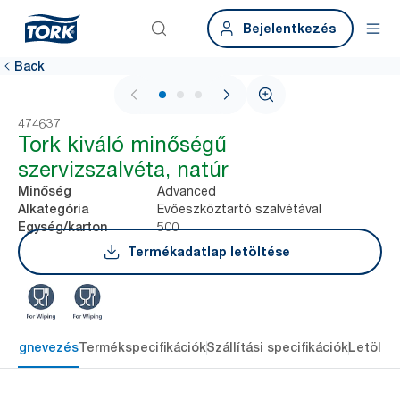
Bejelentkezés
Back
1 / 3
474637
Tork kiváló minőségű
szervizszalvéta, natúr
Advanced
Minőség
Evőeszköztartó szalvétával
Alkategória
500
Egység/karton
Termékadatlap letöltése
Megnevezés
Termékspecifikációk
Szállítási specifikációk
Letölté