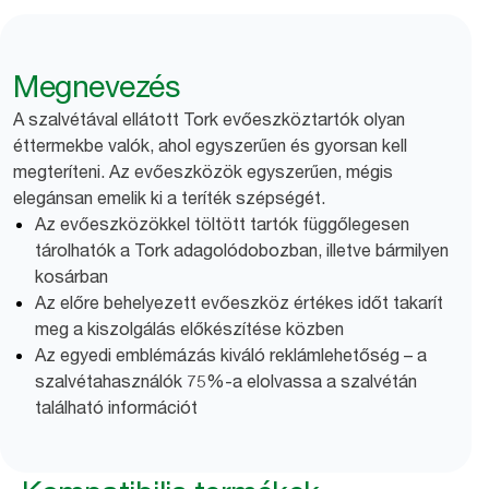
Megnevezés
A szalvétával ellátott Tork evőeszköztartók olyan
éttermekbe valók, ahol egyszerűen és gyorsan kell
megteríteni. Az evőeszközök egyszerűen, mégis
elegánsan emelik ki a teríték szépségét.
Az evőeszközökkel töltött tartók függőlegesen
tárolhatók a Tork adagolódobozban, illetve bármilyen
kosárban
Az előre behelyezett evőeszköz értékes időt takarít
meg a kiszolgálás előkészítése közben
Az egyedi emblémázás kiváló reklámlehetőség – a
szalvétahasználók 75%-a elolvassa a szalvétán
található információt