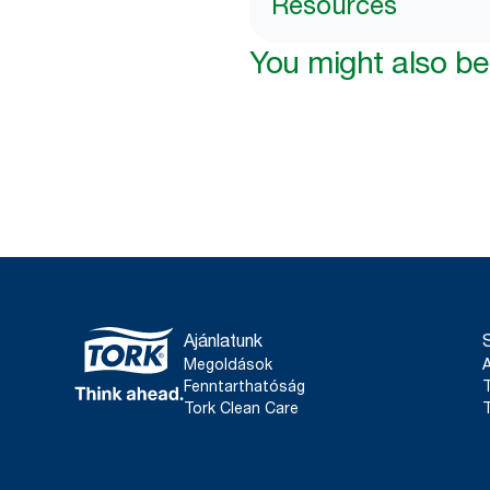
Resources
You might also be 
Ajánlatunk
Megoldások
Fenntarthatóság
T
Tork Clean Care
T