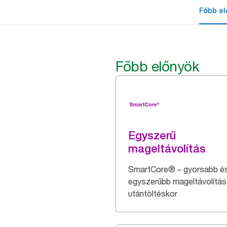
Főbb el
Főbb előnyök
Egyszerű
mageltávolítás
SmartCore® – gyorsabb é
egyszerűbb mageltávolítás
utántöltéskor