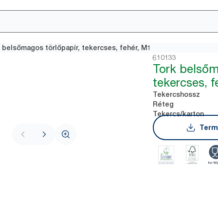
 belsőmagos törlőpapír, tekercses, fehér, M1
610133
Tork belsőm
tekercses, f
Tekercshossz
Réteg
Tekercs/karton
Term