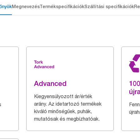
őnyök
Megnevezés
Termékspecifikációk
Szállítási specifikációk
Re
Advanced
10
újr
Kiegyensúlyozott ár/érték
arány. Az idetartozó termékek
s
Fenn
kiváló minőségűek, puhák,
újra
mutatósak és megbízhatóak.