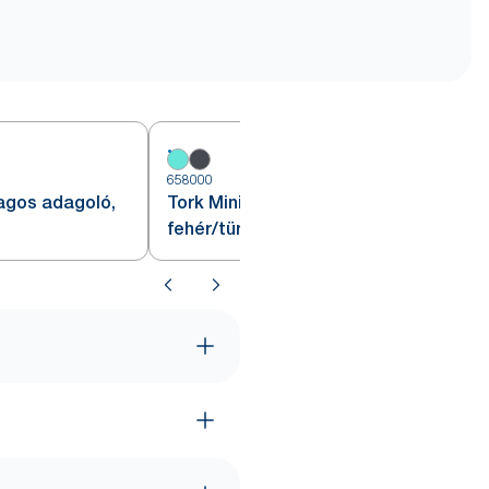
6
658000
agos adagoló,
Tork Mini belsőmagos adagoló,
fehér/türkiz, M1