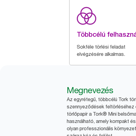
Többcélú felhaszn
Sokféle törlési feladat
elvégzésére alkalmas.
Megnevezés
Az egyrétegű, többcélú Tork tö
szennyeződések feltörléséhez é
törlőpapír a Tork® Mini belsőm
használható, amely kompakt és
olyan professzionális környezetb
száraz kéz és felület.