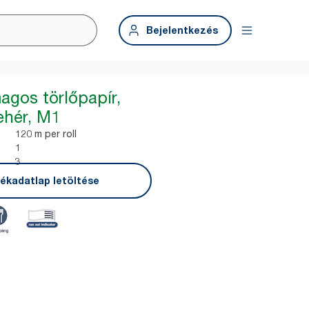
Bejelentkezés
agos törlőpapír,
ehér, M1
120 m per roll
1
3
ékadatlap letöltése