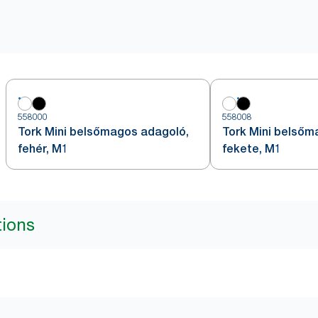
558000
558008
Tork Mini belsőmagos adagoló,
Tork Mini belsőm
fehér, M1
fekete, M1
tions