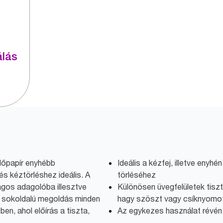
álás
rlőpapír enyhébb
Ideális a kézfej, illetve enyhé
s kéztörléshez ideális. A
törléséhez
agos adagolóba illesztve
Különösen üvegfelületek tiszt
 sokoldalú megoldás minden
hagy szöszt vagy csíknyomot
en, ahol előírás a tiszta,
Az egykezes használat révén