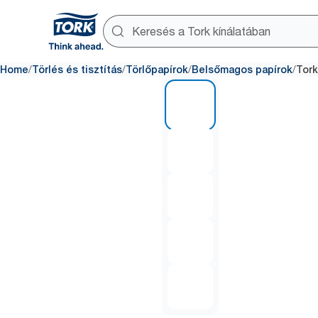
/
/
/
/
Home
Törlés és tisztítás
Törlőpapírok
Belsőmagos papírok
Tork
1 of 5