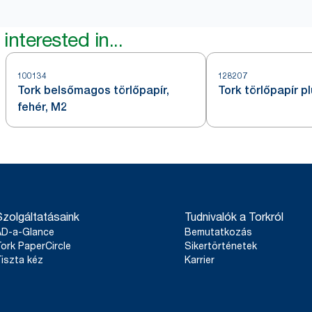
interested in...
100134
128207
Tork belsőmagos törlőpapír,
Tork törlőpapír p
fehér, M2
Szolgáltatásaink
Tudnivalók a Torkról
AD-a-Glance
Bemutatkozás
ork PaperCircle
Sikertörténetek
iszta kéz
Karrier