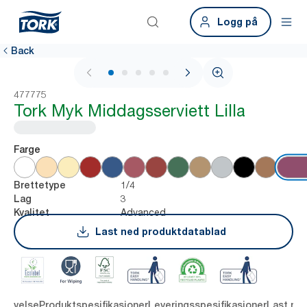
Logg på
Back
1 / 6
477775
Tork Myk Middagsserviett Lilla
Farge
1/4
Brettetype
3
Lag
Advanced
Kvalitet
Last ned produktdatablad
krivelse
Produktspesifikasjoner
Leveringsspesifikasjoner
Last ne