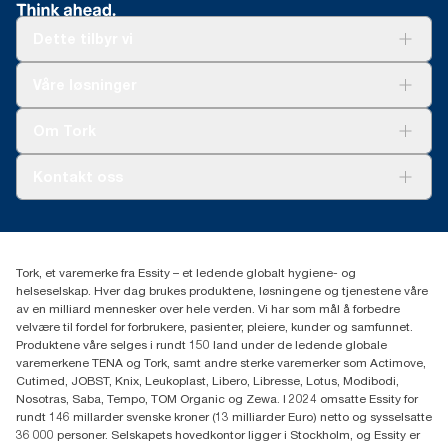
Dette tilbyr vi
Løsninger
Våre løsninger
Bærekraft
Tork Clean Care
Tork Vision Renhold
Om Tork
AD-a-Glance
Tork PaperCircle
Om oss
Kontakt oss
Suksesshistorier
Presse og nyheter
kontakt@essity.com
(+47) 22 70 62 00
Essity Norway AS
Tork, et varemerke fra Essity – et ledende globalt hygiene- og
Fredrik Selmers vei 6
helseselskap. Hver dag brukes produktene, løsningene og tjenestene våre
0603 OSLO
av en milliard mennesker over hele verden. Vi har som mål å forbedre
velvære til fordel for forbrukere, pasienter, pleiere, kunder og samfunnet.
Produktene våre selges i rundt 150 land under de ledende globale
varemerkene TENA og Tork, samt andre sterke varemerker som Actimove,
Cutimed, JOBST, Knix, Leukoplast, Libero, Libresse, Lotus, Modibodi,
Nosotras, Saba, Tempo, TOM Organic og Zewa. I 2024 omsatte Essity for
rundt 146 millarder svenske kroner (13 milliarder Euro) netto og sysselsatte
36 000 personer. Selskapets hovedkontor ligger i Stockholm, og Essity er