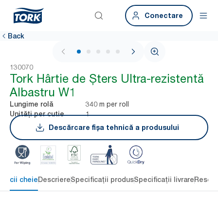
Conectare
Back
1 / 5
130070
Tork Hârtie de Șters Ultra-rezistentă
Albastru W1
340 m per roll
Lungime rolă
1
Unități per cutie
Descărcare fișa tehnică a produsului
eficii cheie
Descriere
Specificații produs
Specificații livrare
Resour