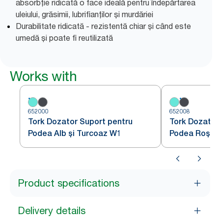
absorbție ridicată o face ideală pentru îndepărtarea
uleiului, grăsimii, lubrifianților și murdăriei
Durabilitate ridicată - rezistentă chiar și când este
umedă și poate fi reutilizată
Works with
652000
652008
Tork Dozator Suport pentru
Tork Dozator
Podea Alb și Turcoaz W1
Podea Roșu ș
Product specifications
Delivery details