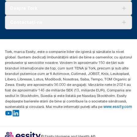
Tork Clean Care
AD-a-Glance
Despre Tork
Curățarea Tork Vision
Despre noi
Contactați-ne
Povești de succes
torkcontact@essity.com
Essity Hungary Kft. Professional Hygiene
H-1021 Budapest
Tork, marca Essity, este o companie lider de igienă și sănătate la nivel
Budakeszi út 51.
global. Suntem dedicați îmbunătățirii stării de bine a oamenilor, cu ajutorul
produselor și serviciilor noastre. Vindem în aproximativ 150 de țări sub
branduri internaționale de top, cum sunt TENA și Tork, precum și sub alte
branduri puternice cum ar fi Actimove, Cutimed, JOBST, Knix, Leukoplast,
Libero, Libresse, Lotus, Modibodi, Nosotras, Saba, Tempo, TOM Organic și
Zewa. Essity are aproximativ 36.000 de angajați. Vânzările nete în 2024 au
fost de aproximativ 146 de miliarde SEK (13, miliarde EUR). Compania are
sediul în Stockholm, Suedia și este listată pe Nasdaq Stockholm. Essity
depășește barierele stării de bine și contribuie la o societate sănătoasă,
sustenabilă și circulară. Mai multe informații puteți afla pe
www.essity.com
© Essity Hygiene and Health AB