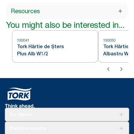
Resources
You might also be interested in...
130041
130050
Tork Hârtie de Șters
Tork Hârtie d
Plus Alb W1/2
Albastru W1
Ce oferim
Soluții
Soluțiile noastre
Sustenabilitate