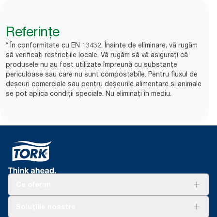
Referințe
* În conformitate cu EN 13432. Înainte de eliminare, vă rugăm
să verificați restricțiile locale. Vă rugăm să vă asigurați că
produsele nu au fost utilizate împreună cu substanțe
periculoase sau care nu sunt compostabile. Pentru fluxul de
deșeuri comerciale sau pentru deșeurile alimentare și animale
se pot aplica condiții speciale. Nu eliminați în mediu.​
Ce oferim
Soluții
Soluțiile noastre
Sustenabilitate