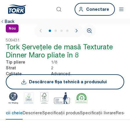
Conectare
Back
Nou
1 / 4
509431
Tork Șervețele de masă Texturate
Dinner Maro pliate în 8
1/8
Tip pliere
2
Strat
Advanced
Calitate
Descărcare fișa tehnică a produsului
eficii cheie
Descriere
Specificații produs
Specificații livrare
Resour