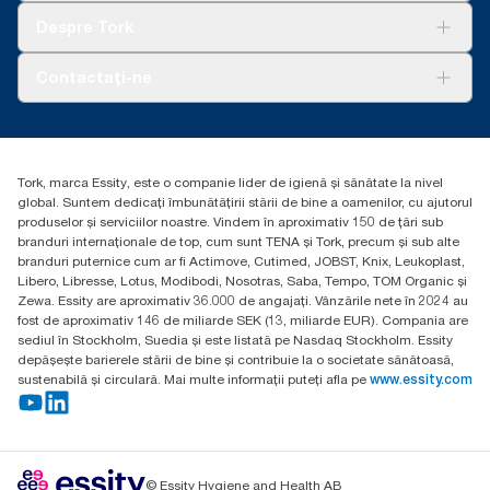
Tork Clean Care
AD-a-Glance
Despre Tork
Curățarea Tork Vision
Despre noi
Contactați-ne
Povești de succes
torkcontact@essity.com
Essity Hungary Kft. Professional Hygiene
H-1021 Budapest
Tork, marca Essity, este o companie lider de igienă și sănătate la nivel
Budakeszi út 51.
global. Suntem dedicați îmbunătățirii stării de bine a oamenilor, cu ajutorul
produselor și serviciilor noastre. Vindem în aproximativ 150 de țări sub
branduri internaționale de top, cum sunt TENA și Tork, precum și sub alte
branduri puternice cum ar fi Actimove, Cutimed, JOBST, Knix, Leukoplast,
Libero, Libresse, Lotus, Modibodi, Nosotras, Saba, Tempo, TOM Organic și
Zewa. Essity are aproximativ 36.000 de angajați. Vânzările nete în 2024 au
fost de aproximativ 146 de miliarde SEK (13, miliarde EUR). Compania are
sediul în Stockholm, Suedia și este listată pe Nasdaq Stockholm. Essity
depășește barierele stării de bine și contribuie la o societate sănătoasă,
sustenabilă și circulară. Mai multe informații puteți afla pe
www.essity.com
© Essity Hygiene and Health AB