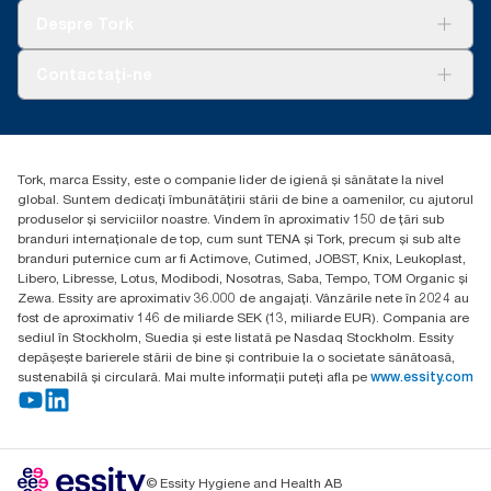
Tork Clean Care
AD-a-Glance
Despre Tork
Curățarea Tork Vision
Despre noi
Contactați-ne
Povești de succes
torkcontact@essity.com
Essity Hungary Kft. Professional Hygiene
H-1021 Budapest
Tork, marca Essity, este o companie lider de igienă și sănătate la nivel
Budakeszi út 51.
global. Suntem dedicați îmbunătățirii stării de bine a oamenilor, cu ajutorul
produselor și serviciilor noastre. Vindem în aproximativ 150 de țări sub
branduri internaționale de top, cum sunt TENA și Tork, precum și sub alte
branduri puternice cum ar fi Actimove, Cutimed, JOBST, Knix, Leukoplast,
Libero, Libresse, Lotus, Modibodi, Nosotras, Saba, Tempo, TOM Organic și
Zewa. Essity are aproximativ 36.000 de angajați. Vânzările nete în 2024 au
fost de aproximativ 146 de miliarde SEK (13, miliarde EUR). Compania are
sediul în Stockholm, Suedia și este listată pe Nasdaq Stockholm. Essity
depășește barierele stării de bine și contribuie la o societate sănătoasă,
sustenabilă și circulară. Mai multe informații puteți afla pe
www.essity.com
© Essity Hygiene and Health AB