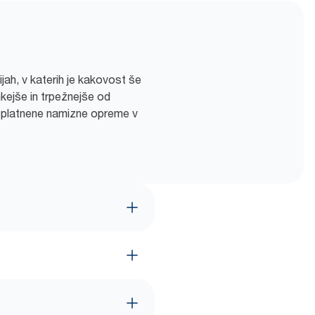
jah, v katerih je kakovost še
kejše in trpežnejše od
o platnene namizne opreme v