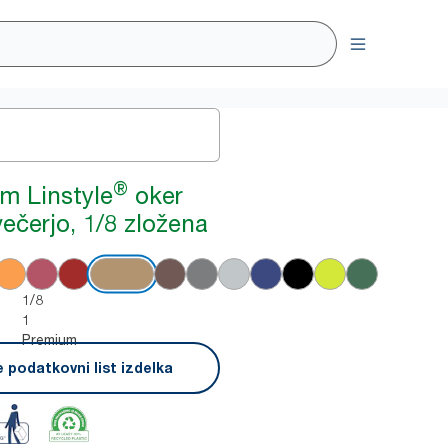
®
m Linstyle
oker
večerjo, 1/8 zložena
1/8
1
Premium
 podatkovni list izdelka