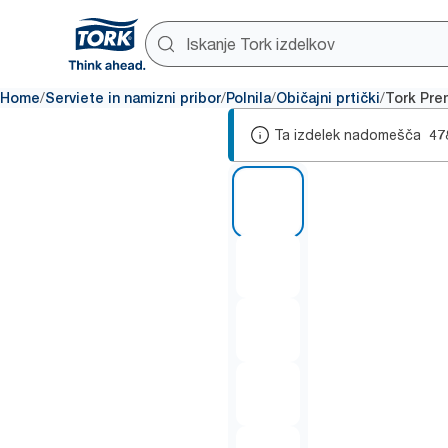
/
/
/
/
Home
Serviete in namizni pribor
Polnila
Običajni prtički
Tork Pre
Ta izdelek nadomešča
47
1 of 5