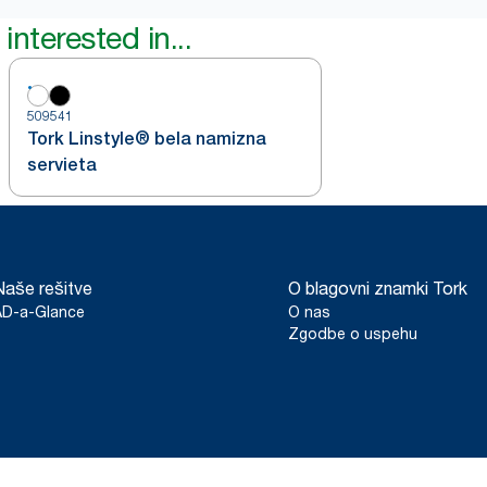
interested in...
509541
Tork Linstyle® bela namizna
servieta
Naše rešitve
O blagovni znamki Tork
AD-a-Glance
O nas
Zgodbe o uspehu