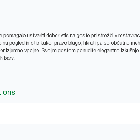
pomagajo ustvariti dober vtis na goste pri strežbi v restavraci
na pogled in otip kakor pravo blago, hkrati pa so občutno meh
 ter izjemno vpojne. Svojim gostom ponudite elegantno izkušnj
ih barv.
tions