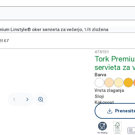
mium Linstyle® oker servieta za večerjo, 1/8 zložena
8167
478191
Tork Premiu
servieta za 
Barva
Vrsta zlaganja
Sloji
Kakovost
Prenesite