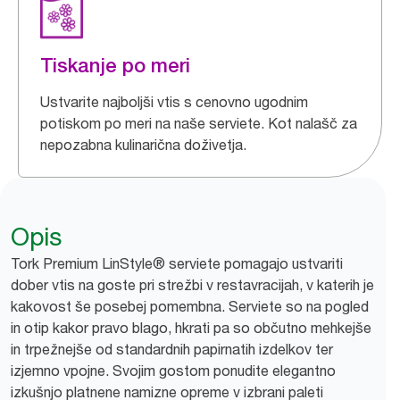
Tiskanje po meri
Ustvarite najboljši vtis s cenovno ugodnim
potiskom po meri na naše serviete. Kot nalašč za
nepozabna kulinarična doživetja.
Opis
Tork Premium LinStyle® serviete pomagajo ustvariti
dober vtis na goste pri strežbi v restavracijah, v katerih je
kakovost še posebej pomembna. Serviete so na pogled
in otip kakor pravo blago, hkrati pa so občutno mehkejše
in trpežnejše od standardnih papirnatih izdelkov ter
izjemno vpojne. Svojim gostom ponudite elegantno
izkušnjo platnene namizne opreme v izbrani paleti