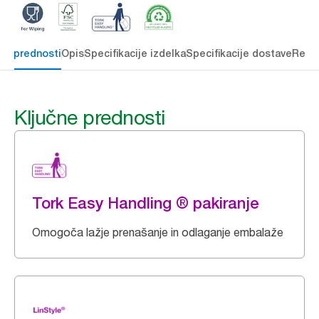
čne prednosti
Opis
Specifikacije izdelka
Specifikacije dostave
Reso
Ključne prednosti
Tork Easy Handling ® pakiranje
Omogoča lažje prenašanje in odlaganje embalaže