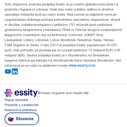
Tork, blagovna znamka podjetja Essity, ki je vodilni globalni ponudnik na
Budakeszi út 51.
področju higiene in zdravja. Vsak dan naše izdelke, rešitve in storitve
uporablja milijarda ljudi po vsem svetu. Naš namen je odpraviti ovire pri
zagotavljanju dobrega počutja potrošnikov, pacientov, negovalcev, strank
in družbe. Izdelke prodajamo v približno 150 državah pod vodilnima
globalnima blagovnima znamkama TENA in Tork ter drugimi uveljavljenimi
blagovnimi znamkami, kot so Actimove, Cutimed, JOBST, Knix,
Leukoplast, Libero, Libresse, Lotus, Modibodi, Nosotras, Saba, Tempo,
TOM Organic in Zewa. V letu 2024 je podjetje Essity zaposlovalo 36.000
ljudi, čisti prihodki od prodaje pa so znašali približno 13 milijard EUR (146
milijard SEK). Sedež podjetja Essity je v Stockholmu na Švedskem,
njegove delnice pa kotirajo na stockholmski borzi Nasdaq Stockholm. Več
informacij je na voljo na spletnem mestu
www.essity.com
© Essity Hygiene and Health AB
Pogoji uporabe
Pravilnik o zasebnosti
Nastavitve piškotkov
Slovenia