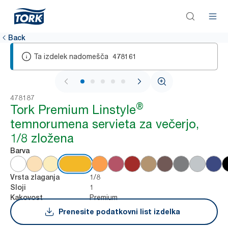
Back
Ta izdelek nadomešča
478161
1 / 6
478187
®
Tork Premium Linstyle
temnorumena servieta za večerjo,
1/8 zložena
Barva
1/8
Vrsta zlaganja
1
Sloji
Premium
Kakovost
Prenesite podatkovni list izdelka