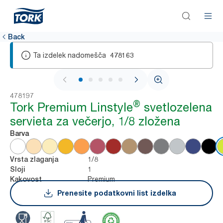
Back
Ta izdelek nadomešča
478163
1 / 5
478197
®
Tork Premium Linstyle
svetlozelena
servieta za večerjo, 1/8 zložena
Barva
1/8
Vrsta zlaganja
1
Sloji
Premium
Kakovost
Prenesite podatkovni list izdelka