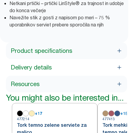
Netkani prtički – prtički LinStyle® za trajnost in udobje
do konca večerje
Navežite stik z gosti z napisom po meri – 75 %
uporabnikov serviet prebere sporočila na njih
Product specifications
Delivery details
Resources
You might also be interested in...
+
17
+
15
477214
477413
Tork temno zelene serviete za
Tork mehki pr
malico
temno zeleni