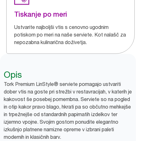
Tiskanje po meri
Ustvarite najboljši vtis s cenovno ugodnim
potiskom po meri na naše serviete. Kot nalašč za
nepozabna kulinarična doživetja.
Opis
Tork Premium LinStyle® serviete pomagajo ustvariti
dober vtis na goste pri strežbi v restavracijah, v katerih je
kakovost še posebej pomembna. Serviete so na pogled
in otip kakor pravo blago, hkrati pa so občutno mehkejše
in trpežnejše od standardnih papirnatih izdelkov ter
izjemno vpojne. Svojim gostom ponudite elegantno
izkušnjo platnene namizne opreme v izbrani paleti
modernih in klasičnih barv.