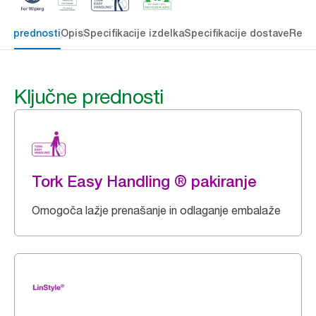
čne prednosti
Opis
Specifikacije izdelka
Specifikacije dostave
Reso
Ključne prednosti
Tork Easy Handling ® pakiranje
Omogoča lažje prenašanje in odlaganje embalaže