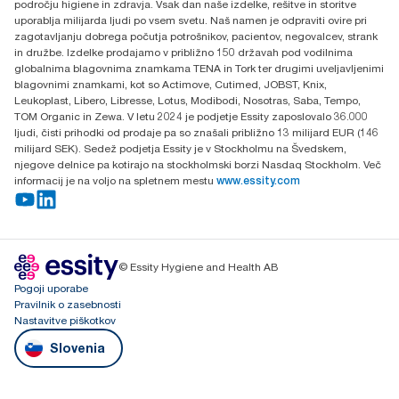
področju higiene in zdravja. Vsak dan naše izdelke, rešitve in storitve
uporablja milijarda ljudi po vsem svetu. Naš namen je odpraviti ovire pri
zagotavljanju dobrega počutja potrošnikov, pacientov, negovalcev, strank
in družbe. Izdelke prodajamo v približno 150 državah pod vodilnima
globalnima blagovnima znamkama TENA in Tork ter drugimi uveljavljenimi
blagovnimi znamkami, kot so Actimove, Cutimed, JOBST, Knix,
Leukoplast, Libero, Libresse, Lotus, Modibodi, Nosotras, Saba, Tempo,
TOM Organic in Zewa. V letu 2024 je podjetje Essity zaposlovalo 36.000
ljudi, čisti prihodki od prodaje pa so znašali približno 13 milijard EUR (146
milijard SEK). Sedež podjetja Essity je v Stockholmu na Švedskem,
njegove delnice pa kotirajo na stockholmski borzi Nasdaq Stockholm. Več
informacij je na voljo na spletnem mestu
www.essity.com
© Essity Hygiene and Health AB
Pogoji uporabe
Pravilnik o zasebnosti
Nastavitve piškotkov
Slovenia