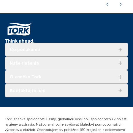
Čo ponúkame
Riešenia
Naše riešenia
Udržateľnosť
Tork Clean Care
AD-a-Glance
O značke Tork
Tork PaperCircle
O nás
Kontaktujte nás
Príbehy úspechu
0587860212
Essity Slovakia s.r.o.
Gemerská Hôrka 400
Tork, značka spoločnosti Essity, globálnou vedúcou spoločnosťou v oblasti
049 12 Gemerská Hôrka
hygieny a zdravia. Našou snahou je zvyšovať blahobyt pomocou našich
výrobkov a služieb. Obchodujeme v približne 150 krajinách s celosvetovo