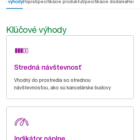
ové výhody
Popis
Špecifikácie produktu
Špecifikácie dodania
Resou
Kľúčové výhody
Stredná návštevnosť
Vhodný do prostredia so strednou
návštevnosťou, ako sú kancelárske budovy
Indikátor náplne