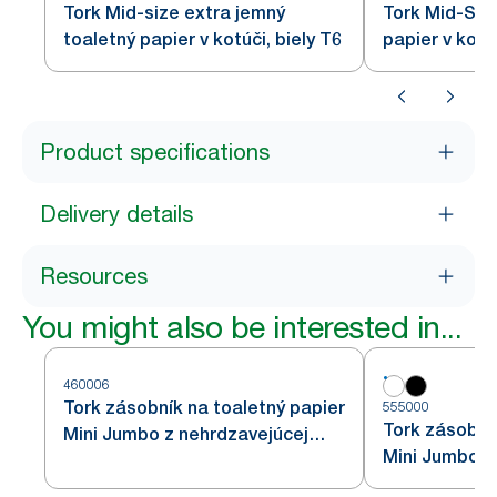
Tork Mid-size extra jemný
Tork Mid-Siz
toaletný papier v kotúči, biely T6
papier v kotúč
Product specifications
Delivery details
Resources
You might also be interested in...
460006
Tork zásobník na toaletný papier
555000
Tork zásobní
Mini Jumbo z nehrdzavejúcej
Mini Jumbo, b
ocele T2