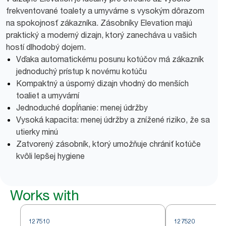
frekventované toalety a umyvárne s vysokým dôrazom
na spokojnosť zákazníka. Zásobníky Elevation majú
praktický a moderný dizajn, ktorý zanecháva u vašich
hostí dlhodobý dojem.
Vďaka automatickému posunu kotúčov má zákazník
jednoduchý prístup k novému kotúču
Kompaktný a úsporný dizajn vhodný do menších
toaliet a umyvární
Jednoduché dopĺňanie: menej údržby
Vysoká kapacita: menej údržby a znížené riziko, že sa
utierky minú
Zatvorený zásobník, ktorý umožňuje chrániť kotúče
kvôli lepšej hygiene
Works with
127510
127520