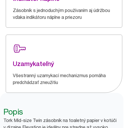
Zásobník s jednoduchým používaním aj údržbou
vďaka indikátoru náplne a priezoru
Uzamykateľný
Všestranný uzamykací mechanizmus pomáha
predchádzať zneužitiu
Popis
Tork Mid-size Twin zásobník na toaletný papier v kotúči
v dizajne Elevation je ideálny pre stredne až vysoko