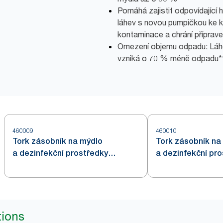
Pomáhá zajistit odpovídající 
láhev s novou pumpičkou ke k
kontaminace a chrání příprave
Omezení objemu odpadu: Láhe
vzniká o 70 % méně odpadu**
460009
460010
Tork zásobník na mýdlo
Tork zásobník na
a dezinfekční prostředky
a dezinfekční pro
s Intuition™ senzorem v
provedení z nere
provedení z nerezové oceli S4
tions