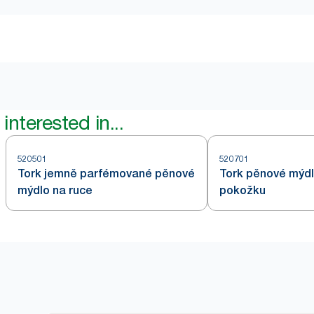
interested in...
520501
520701
Tork jemně parfémované pěnové
Tork pěnové mýdlo
mýdlo na ruce
pokožku