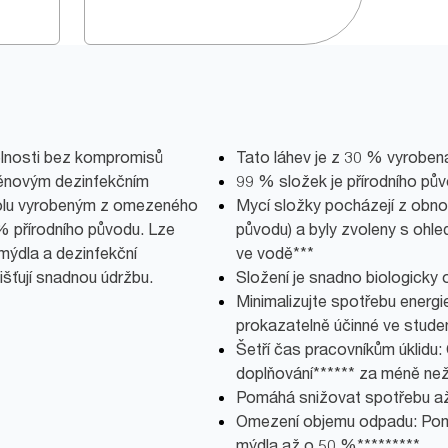
telnosti bez kompromisů
Tato láhev je z 30 % vyroben
 pěnovým dezinfekčním
99 % složek je přírodního pů
holu vyrobeným z omezeného
Mycí složky pocházejí z obnov
 % přírodního původu. Lze
původu) a byly zvoleny s ohl
mýdla a dezinfekční
ve vodě***
jišťují snadnou údržbu.
Složení je snadno biologicky
Minimalizujte spotřebu energi
prokazatelně účinné ve stude
Šetří čas pracovníkům úklidu:
doplňování****** za méně než
Pomáhá snižovat spotřebu a
Omezení objemu odpadu: Pom
mýdla až o 50 %*********