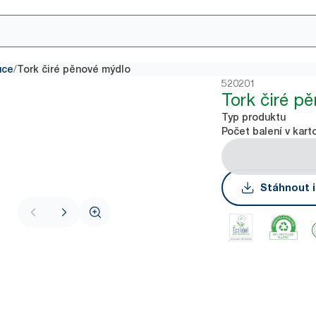
/
uce
Tork čiré pěnové mýdlo
520201
Tork čiré p
Typ produktu
Počet balení v kart
Stáhnout i