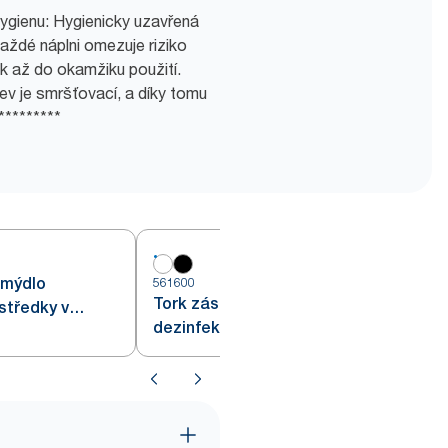
hygienu: Hygienicky uzavřená
aždé náplni omezuje riziko
k až do okamžiku použití.
v je smršťovací, a díky tomu
********
 mýdlo
561600
5
Tork zásobník na mýdlo a
středky v
dezinfekční prostředky
zové oceli S4
s Intuition™ senzorem bílý S4