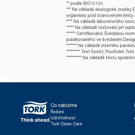
** podle ISO16128
*** Na základě ekologické značky EU
organismy pod stanovenými limity 
**** Na základě laboratorního tes
***** Na základě testování při tepl
****** Certifikováno Švédskou revm
publikovaného ve švédském Design
******* Na základě interního panel
********* Test Essity: Používání T
********** Na základě testu společn
Co nabízíme
Řešení
Udržitelnost
Tork Clean Care