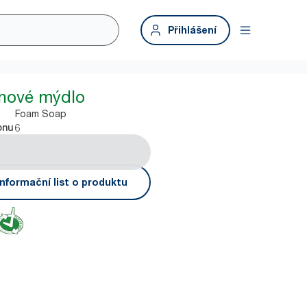
Přihlášení
ěnové mýdlo
Foam Soap
6
onu
nformační list o produktu