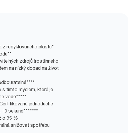
a z recyklovaného plastu*
vodu**
itelných zdrojů (rostlinného
edem na nízký dopad na život
 odbouratelné****
e s tímto mýdlem, které je
né vodě*****
 Certifikované jednoduché
 10 sekund*******
ž o 35 %
áhá snižovat spotřebu