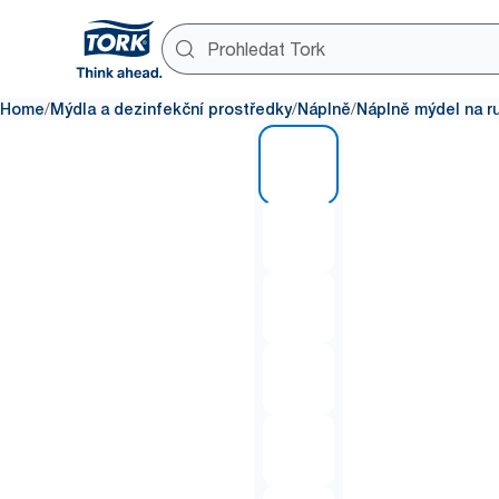
/
/
/
Home
Mýdla a dezinfekční prostředky
Náplně
Náplně mýdel na r
1 of 6