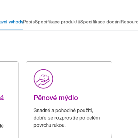
avní výhody
Popis
Specifikace produktů
Specifikace dodání
Resour
ná
Pěnové mýdlo
Snadné a pohodlné použití,
dobře se rozprostře po celém
povrchu rukou.
dé