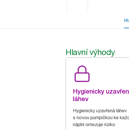
Hl
Hlavní výhody
Hygienicky uzavře
láhev
Hygienicky uzavřená láhev
s novou pumpičkou ke kaž
náplni omezuje riziko