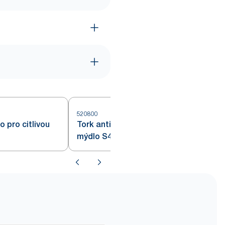
520800
5
 pro citlivou
Tork antimikrobiální pěnové
mýdlo S4