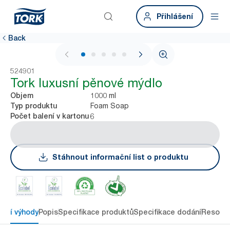
Přihlášení
Back
1 / 6
524901
Tork luxusní pěnové mýdlo
1000 ml
Objem
Foam Soap
Typ produktu
6
Počet balení v kartonu
Stáhnout informační list o produktu
avní výhody
Popis
Specifikace produktů
Specifikace dodání
Resour