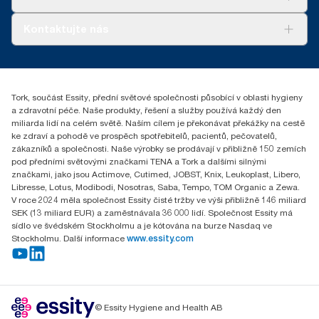
AD-a-Glance
Tork PaperCircle
O nás
Kontaktujte nás
Úspěšné příběhy
+420 221 706 111
reception.prague@essity.com
Essity Czech Republic s.r.o.
Tork, součást Essity, přední světové společnosti působící v oblasti hygieny
Praha 8, Karlin, Sokolovská 100/94
a zdravotní péče. Naše produkty, řešení a služby používá každý den
186 00 Česká republika
miliarda lidí na celém světě. Naším cílem je překonávat překážky na cestě
ke zdraví a pohodě ve prospěch spotřebitelů, pacientů, pečovatelů,
zákazníků a společnosti. Naše výrobky se prodávají v přibližně 150 zemích
pod předními světovými značkami TENA a Tork a dalšími silnými
značkami, jako jsou Actimove, Cutimed, JOBST, Knix, Leukoplast, Libero,
Libresse, Lotus, Modibodi, Nosotras, Saba, Tempo, TOM Organic a Zewa.
V roce 2024 měla společnost Essity čisté tržby ve výši přibližně 146 miliard
SEK (13 miliard EUR) a zaměstnávala 36 000 lidí. Společnost Essity má
sídlo ve švédském Stockholmu a je kótována na burze Nasdaq ve
Stockholmu. Další informace
www.essity.com
© Essity Hygiene and Health AB