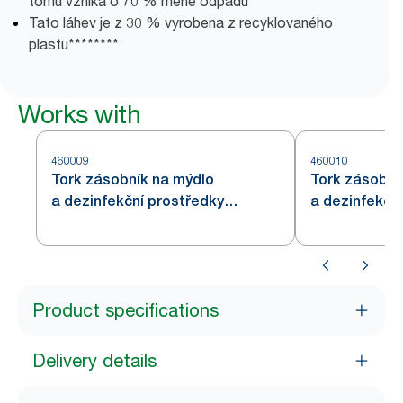
tomu vzniká o 70 % méně odpadu*******
Tato láhev je z 30 % vyrobena z recyklovaného
plastu********
Works with
460009
460010
Tork zásobník na mýdlo
Tork zásobní
a dezinfekční prostředky
a dezinfekční
s Intuition™ senzorem v
provedení z 
provedení z nerezové oceli S4
Product specifications
Delivery details