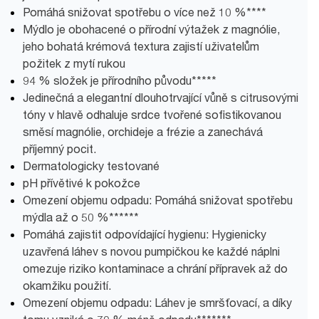
Pomáhá snižovat spotřebu o více než 10 %****
Mýdlo je obohacené o přírodní výtažek z magnólie,
jeho bohatá krémová textura zajistí uživatelům
požitek z mytí rukou
94 % složek je přírodního původu*****
Jedinečná a elegantní dlouhotrvající vůně s citrusovými
tóny v hlavě odhaluje srdce tvořené sofistikovanou
směsí magnólie, orchideje a frézie a zanechává
příjemný pocit.
Dermatologicky testované
pH přívětivé k pokožce
Omezení objemu odpadu: Pomáhá snižovat spotřebu
mýdla až o 50 %******
Pomáhá zajistit odpovídající hygienu: Hygienicky
uzavřená láhev s novou pumpičkou ke každé náplni
omezuje riziko kontaminace a chrání přípravek až do
okamžiku použití.
Omezení objemu odpadu: Láhev je smršťovací, a díky