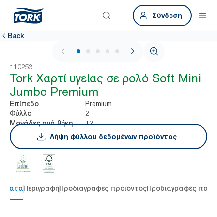
Σύνδεση
Back
1 / 5
110253
Tork Χαρτί υγείας σε ρολό Soft Mini
Jumbo Premium
Premium
Επίπεδο
2
Φύλλο
12
Μονάδες ανά θήκη
Λήψη φύλλου δεδομένων προϊόντος
τήματα
Περιγραφή
Προδιαγραφές προϊόντος
Προδιαγραφές παρ