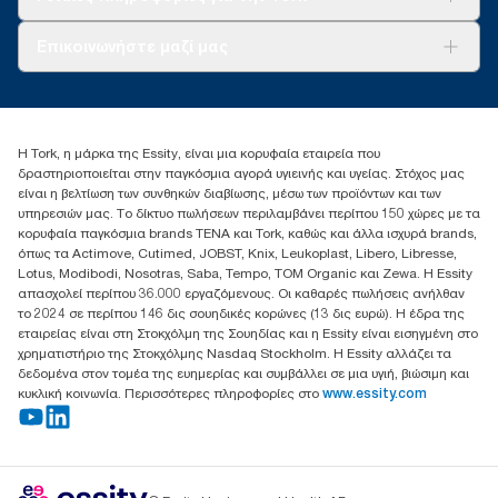
Σχετικά με εμάς
Επικοινωνήστε μαζί μας
Ιστορίες επιτυχίας
torkcontact@essity.com
+302102705722
Essity Hellas A.E
Η Tork, η μάρκα της Essity, είναι μια κορυφαία εταιρεία που
17th klm.National Road Athens-Lamia &2 Kalamatas
δραστηριοποιείται στην παγκόσμια αγορά υγιεινής και υγείας. Στόχος μας
14564 N.Kifissia, Athens-Greece
είναι η βελτίωση των συνθηκών διαβίωσης, μέσω των προϊόντων και των
Mob: +306932474930 (για Ελλάδα & Κύπρο)
υπηρεσιών μας. Το δίκτυο πωλήσεων περιλαμβάνει περίπου 150 χώρες με τα
κορυφαία παγκόσμια brands TENA και Tork, καθώς και άλλα ισχυρά brands,
όπως τα Actimove, Cutimed, JOBST, Knix, Leukoplast, Libero, Libresse,
Lotus, Modibodi, Nosotras, Saba, Tempo, TOM Organic και Zewa. Η Essity
απασχολεί περίπου 36.000 εργαζόμενους. Οι καθαρές πωλήσεις ανήλθαν
το 2024 σε περίπου 146 δις σουηδικές κορώνες (13 δις ευρώ). Η έδρα της
εταιρείας είναι στη Στοκχόλμη της Σουηδίας και η Essity είναι εισηγμένη στο
χρηματιστήριο της Στοκχόλμης Nasdaq Stockholm. Η Essity αλλάζει τα
δεδομένα στον τομέα της ευημερίας και συμβάλλει σε μια υγιή, βιώσιμη και
κυκλική κοινωνία. Περισσότερες πληροφορίες στο
www.essity.com