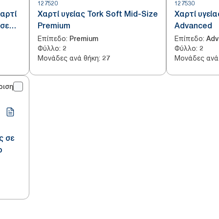
127520
127530
Χαρτί
Χαρτί υγείας Tork Soft Mid-Size
Χαρτί υγεία
 σε
Premium
Advanced
Επίπεδο
:
Επίπεδο
:
Premium
Adv
Φύλλο
:
Φύλλο
:
2
2
Μονάδες ανά θήκη
:
Μονάδες ανά
27
ριση
ς σε
ο