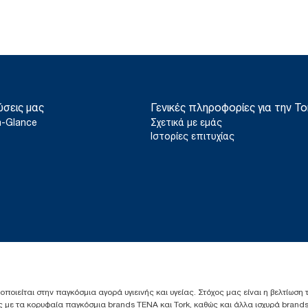
ύσεις μας
Γενικές πληροφορίες για την To
a-Glance
Σχετικά με εμάς
Ιστορίες επιτυχίας
ιοποιείται στην παγκόσμια αγορά υγιεινής και υγείας. Στόχος μας είναι η βελτίωση
 με τα κορυφαία παγκόσμια brands TENA και Tork, καθώς και άλλα ισχυρά brands