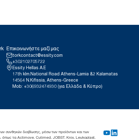
rk
Επικοινωνήστε μαζί μας
torkcontact@essity.com
+302102705722
Essity Hellas A.E
17th klm.National Road Athens-Lamia &2 Kalamatas
14564 N.Kifissia, Athens-Greece
Mob: +306932474930 (για Ελλάδα & Κύπρο)
 των συνθηκών διαβίωσης, μέσω των προϊόντων και των
, όπως τα Actimove, Cutimed, JOBST, Knix, Leukoplast,