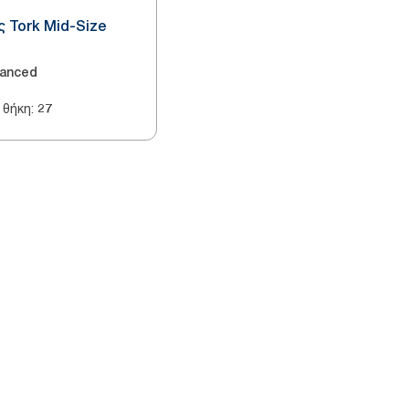
ς Tork Mid-Size
anced
 θήκη
:
27