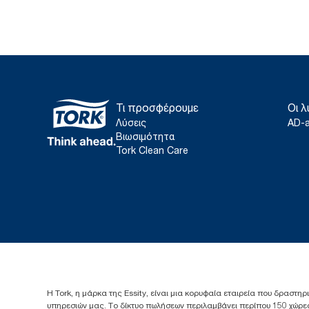
Τι προσφέρουμε
Οι λ
Λύσεις
AD-
Βιωσιμότητα
Tork Clean Care
Η Tork, η μάρκα της Essity, είναι μια κορυφαία εταιρεία που δραστηρ
υπηρεσιών μας. Το δίκτυο πωλήσεων περιλαμβάνει περίπου 150 χώρες