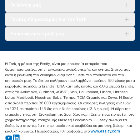
Λύσεις
Οι λύσεις μας
Βιωσιμότητα
Tork Clean Care
AD-a-Glance
Γενικές πληροφορίες για την Tork
Σχετικά με εμάς
Επικοινωνήστε μαζί μας
Ιστορίες επιτυχίας
torkcontact@essity.com
+302102705722
Essity Hellas A.E
Η Tork, η μάρκα της Essity, είναι μια κορυφαία εταιρεία που
17th klm.National Road Athens-Lamia &2 Kalamatas
δραστηριοποιείται στην παγκόσμια αγορά υγιεινής και υγείας. Στόχος μας
14564 N.Kifissia, Athens-Greece
είναι η βελτίωση των συνθηκών διαβίωσης, μέσω των προϊόντων και των
Mob: +306932474930 (για Ελλάδα & Κύπρο)
υπηρεσιών μας. Το δίκτυο πωλήσεων περιλαμβάνει περίπου 150 χώρες με τα
κορυφαία παγκόσμια brands TENA και Tork, καθώς και άλλα ισχυρά brands,
όπως τα Actimove, Cutimed, JOBST, Knix, Leukoplast, Libero, Libresse,
Lotus, Modibodi, Nosotras, Saba, Tempo, TOM Organic και Zewa. Η Essity
απασχολεί περίπου 36.000 εργαζόμενους. Οι καθαρές πωλήσεις ανήλθαν
το 2024 σε περίπου 146 δις σουηδικές κορώνες (13 δις ευρώ). Η έδρα της
εταιρείας είναι στη Στοκχόλμη της Σουηδίας και η Essity είναι εισηγμένη στο
χρηματιστήριο της Στοκχόλμης Nasdaq Stockholm. Η Essity αλλάζει τα
δεδομένα στον τομέα της ευημερίας και συμβάλλει σε μια υγιή, βιώσιμη και
κυκλική κοινωνία. Περισσότερες πληροφορίες στο
www.essity.com