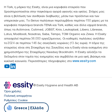
Essity Hellas A.E
Η Tork, η μάρκα της Essity, είναι μια κορυφαία εταιρεία που
17th klm.National Road Athens-Lamia &2 Kalamatas
δραστηριοποιείται στην παγκόσμια αγορά υγιεινής και υγείας. Στόχος μας
14564 N.Kifissia, Athens-Greece
είναι η βελτίωση των συνθηκών διαβίωσης, μέσω των προϊόντων και των
Mob: +306932474930 (για Ελλάδα & Κύπρο)
υπηρεσιών μας. Το δίκτυο πωλήσεων περιλαμβάνει περίπου 150 χώρες με τα
κορυφαία παγκόσμια brands TENA και Tork, καθώς και άλλα ισχυρά brands,
όπως τα Actimove, Cutimed, JOBST, Knix, Leukoplast, Libero, Libresse,
Lotus, Modibodi, Nosotras, Saba, Tempo, TOM Organic και Zewa. Η Essity
απασχολεί περίπου 36.000 εργαζόμενους. Οι καθαρές πωλήσεις ανήλθαν
το 2024 σε περίπου 146 δις σουηδικές κορώνες (13 δις ευρώ). Η έδρα της
εταιρείας είναι στη Στοκχόλμη της Σουηδίας και η Essity είναι εισηγμένη στο
χρηματιστήριο της Στοκχόλμης Nasdaq Stockholm. Η Essity αλλάζει τα
δεδομένα στον τομέα της ευημερίας και συμβάλλει σε μια υγιή, βιώσιμη και
κυκλική κοινωνία. Περισσότερες πληροφορίες στο
www.essity.com
© Essity Hygiene and Health AB
Όροι χρήσης
Πολιτική απορρήτου
Ρυθμίσεις Cookie
Greece | Ελλάδα