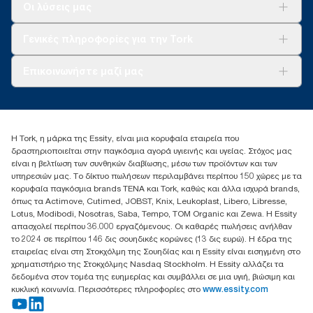
Λύσεις
Οι λύσεις μας
Βιωσιμότητα
Tork Clean Care
AD-a-Glance
Γενικές πληροφορίες για την Tork
Σχετικά με εμάς
Επικοινωνήστε μαζί μας
Ιστορίες επιτυχίας
torkcontact@essity.com
+302102705722
Essity Hellas A.E
Η Tork, η μάρκα της Essity, είναι μια κορυφαία εταιρεία που
17th klm.National Road Athens-Lamia &2 Kalamatas
δραστηριοποιείται στην παγκόσμια αγορά υγιεινής και υγείας. Στόχος μας
14564 N.Kifissia, Athens-Greece
είναι η βελτίωση των συνθηκών διαβίωσης, μέσω των προϊόντων και των
Mob: +306932474930 (για Ελλάδα & Κύπρο)
υπηρεσιών μας. Το δίκτυο πωλήσεων περιλαμβάνει περίπου 150 χώρες με τα
κορυφαία παγκόσμια brands TENA και Tork, καθώς και άλλα ισχυρά brands,
όπως τα Actimove, Cutimed, JOBST, Knix, Leukoplast, Libero, Libresse,
Lotus, Modibodi, Nosotras, Saba, Tempo, TOM Organic και Zewa. Η Essity
απασχολεί περίπου 36.000 εργαζόμενους. Οι καθαρές πωλήσεις ανήλθαν
το 2024 σε περίπου 146 δις σουηδικές κορώνες (13 δις ευρώ). Η έδρα της
εταιρείας είναι στη Στοκχόλμη της Σουηδίας και η Essity είναι εισηγμένη στο
χρηματιστήριο της Στοκχόλμης Nasdaq Stockholm. Η Essity αλλάζει τα
δεδομένα στον τομέα της ευημερίας και συμβάλλει σε μια υγιή, βιώσιμη και
κυκλική κοινωνία. Περισσότερες πληροφορίες στο
www.essity.com