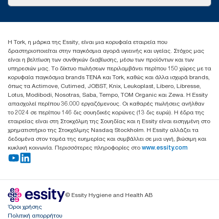
Ιστορίες επιτυχίας
torkcontact@essity.com
+302102705722
Essity Hellas A.E
Η Tork, η μάρκα της Essity, είναι μια κορυφαία εταιρεία που
17th klm.National Road Athens-Lamia &2 Kalamatas
δραστηριοποιείται στην παγκόσμια αγορά υγιεινής και υγείας. Στόχος μας
14564 N.Kifissia, Athens-Greece
είναι η βελτίωση των συνθηκών διαβίωσης, μέσω των προϊόντων και των
Mob: +306932474930 (για Ελλάδα & Κύπρο)
υπηρεσιών μας. Το δίκτυο πωλήσεων περιλαμβάνει περίπου 150 χώρες με τα
κορυφαία παγκόσμια brands TENA και Tork, καθώς και άλλα ισχυρά brands,
όπως τα Actimove, Cutimed, JOBST, Knix, Leukoplast, Libero, Libresse,
Lotus, Modibodi, Nosotras, Saba, Tempo, TOM Organic και Zewa. Η Essity
απασχολεί περίπου 36.000 εργαζόμενους. Οι καθαρές πωλήσεις ανήλθαν
το 2024 σε περίπου 146 δις σουηδικές κορώνες (13 δις ευρώ). Η έδρα της
εταιρείας είναι στη Στοκχόλμη της Σουηδίας και η Essity είναι εισηγμένη στο
χρηματιστήριο της Στοκχόλμης Nasdaq Stockholm. Η Essity αλλάζει τα
δεδομένα στον τομέα της ευημερίας και συμβάλλει σε μια υγιή, βιώσιμη και
κυκλική κοινωνία. Περισσότερες πληροφορίες στο
www.essity.com
© Essity Hygiene and Health AB
Όροι χρήσης
Πολιτική απορρήτου