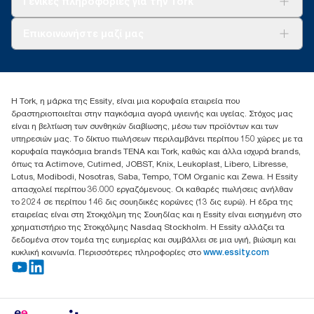
Γενικές πληροφορίες για την Tork
Σχετικά με εμάς
Επικοινωνήστε μαζί μας
Ιστορίες επιτυχίας
torkcontact@essity.com
+302102705722
Essity Hellas A.E
Η Tork, η μάρκα της Essity, είναι μια κορυφαία εταιρεία που
17th klm.National Road Athens-Lamia &2 Kalamatas
δραστηριοποιείται στην παγκόσμια αγορά υγιεινής και υγείας. Στόχος μας
14564 N.Kifissia, Athens-Greece
είναι η βελτίωση των συνθηκών διαβίωσης, μέσω των προϊόντων και των
Mob: +306932474930 (για Ελλάδα & Κύπρο)
υπηρεσιών μας. Το δίκτυο πωλήσεων περιλαμβάνει περίπου 150 χώρες με τα
κορυφαία παγκόσμια brands TENA και Tork, καθώς και άλλα ισχυρά brands,
όπως τα Actimove, Cutimed, JOBST, Knix, Leukoplast, Libero, Libresse,
Lotus, Modibodi, Nosotras, Saba, Tempo, TOM Organic και Zewa. Η Essity
απασχολεί περίπου 36.000 εργαζόμενους. Οι καθαρές πωλήσεις ανήλθαν
το 2024 σε περίπου 146 δις σουηδικές κορώνες (13 δις ευρώ). Η έδρα της
εταιρείας είναι στη Στοκχόλμη της Σουηδίας και η Essity είναι εισηγμένη στο
χρηματιστήριο της Στοκχόλμης Nasdaq Stockholm. Η Essity αλλάζει τα
δεδομένα στον τομέα της ευημερίας και συμβάλλει σε μια υγιή, βιώσιμη και
κυκλική κοινωνία. Περισσότερες πληροφορίες στο
www.essity.com