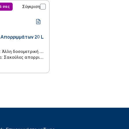
ά σας
Σύγκριση
 Απορριμμάτων 20 L
:
Άλλη δοσομετρική συσκευή
α
:
Σακούλες απορριμμάτων