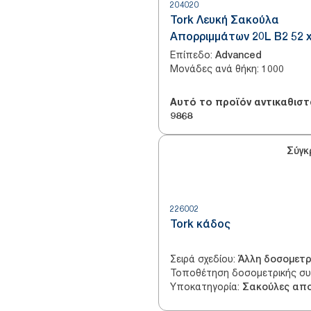
204020
Tork Λευκή Σακούλα
Απορριμμάτων 20L B2 52 x
cm
Επίπεδο
:
Advanced
Μονάδες ανά θήκη
:
1000
Αυτό το προϊόν αντικαθιστ
9868
Σύγκ
226002
Tork κάδος
Σειρά σχεδίου
:
Τοποθέτηση δοσομετρικής σ
Υποκατηγορία
: