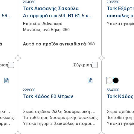
204060
206550
Tork Διαφανής Σακούλα
Tork Εξάρτ
 58
Απορριμμάτων 50L B1 61,5 x
σακούλες 
89,5 cm
Επίπεδο
:
Υποκατηγορί
Advanced
Μονάδες ανά θήκη
:
250
ά
Αυτό το προϊόν αντικαθιστά
993
ριση
Σύγκριση
228000
564000
Tork Κάδος 50 λίτρων
Tork Κάδος
Σειρά σχεδίου
:
Σειρά σχεδίου
Άλλη δοσομετρική συσκευή
Άλλη δοσομετρική συσκευή
υσκευής
:
Τοποθέτηση δοσομετρικής συσκευής
:
Τοποθέτηση 
Τοίχος
Τοίχος,Πάτωμα
Υποκατηγορία
:
Υποκατηγορί
Σακούλες απορριμμάτων
Σακούλες απορριμμάτων