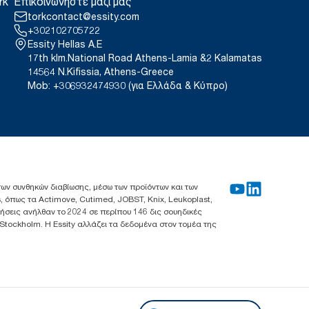
rk
Επικοινωνήστε μαζί μας
torkcontact@essity.com
+302102705722
Essity Hellas A.E
17th klm.National Road Athens-Lamia &2 Kalamatas
14564 N.Kifissia, Athens-Greece
Mob: +306932474930 (για Ελλάδα & Κύπρο)
 των συνθηκών διαβίωσης, μέσω των προϊόντων και των
, όπως τα Actimove, Cutimed, JOBST, Knix, Leukoplast,
λήσεις ανήλθαν το 2024 σε περίπου 146 δις σουηδικές
 Stockholm. Η Essity αλλάζει τα δεδομένα στον τομέα της