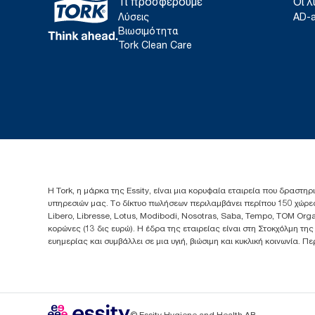
Τι προσφέρουμε
Οι λ
Λύσεις
AD-
Βιωσιμότητα
Tork Clean Care
Η Tork, η μάρκα της Essity, είναι μια κορυφαία εταιρεία που δραστηρ
υπηρεσιών μας. Το δίκτυο πωλήσεων περιλαμβάνει περίπου 150 χώρες
Libero, Libresse, Lotus, Modibodi, Nosotras, Saba, Tempo, TOM Org
κορώνες (13 δις ευρώ). Η έδρα της εταιρείας είναι στη Στοκχόλμη τη
ευημερίας και συμβάλλει σε μια υγιή, βιώσιμη και κυκλική κοινωνία. 
© Essity Hygiene and Health AB