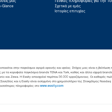
ύσεις μας
Γενικές πληροφορίες για την To
a-Glance
Σχετικά με εμάς
Ιστορίες επιτυχίας
ιοποιείται στην παγκόσμια αγορά υγιεινής και υγείας. Στόχος μας είναι η βελτίωση
 με τα κορυφαία παγκόσμια brands TENA και Tork, καθώς και άλλα ισχυρά brands
anic και Zewa. Η Essity απασχολεί περίπου 36.000 εργαζόμενους. Οι καθαρές πω
ς Σουηδίας και η Essity είναι εισηγμένη στο χρηματιστήριο της Στοκχόλμης Nasdaq
Περισσότερες πληροφορίες στο
www.essity.com