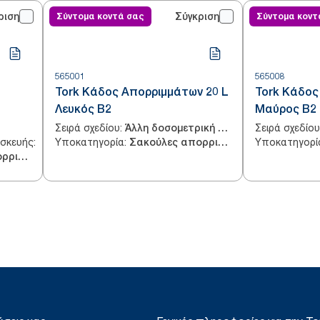
ριση
Σύντομα κοντά σας
Σύγκριση
Σύντομα κοντ
565001
565008
Tork Κάδος Απορριμμάτων 20 L
Tork Κάδος
Λευκός B2
Μαύρος B2
Σειρά σχεδίου
:
Σειρά σχεδίου
Άλλη δοσομετρική συσκευή
υσκευής
:
Υποκατηγορία
:
Υποκατηγορί
Τοίχος
Σακούλες απορριμμάτων
Σακούλες απορριμμάτων