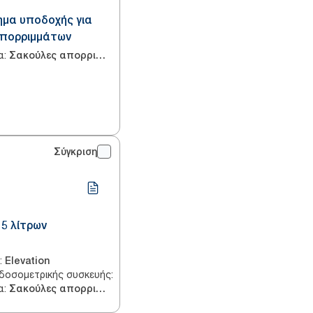
ημα υποδοχής για
απορριμμάτων
α
:
Σακούλες απορριμμάτων
Σύγκριση
 5 λίτρων
:
Elevation
δοσομετρικής συσκευής
:
Τοίχος
α
:
Σακούλες απορριμμάτων