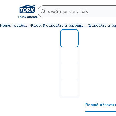
/
/
/
Home
Τουαλέτες
Κάδοι & σακούλες απορριμμάτων
1 of 4
Βασικά πλεονεκ