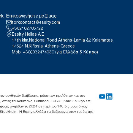
rk
Επικοινωνήστε μαζί μας
torkcontact@essity.com
+302102705722
Essity Hellas A.E
17th klm.National Road Athens-Lamia &2 Kalamatas
14564 N.Kifissia, Athens-Greece
Mob: +306932474930 (για Ελλάδα & Κύπρο)
 των συνθηκών διαβίωσης, μέσω των προϊόντων και των
, όπως τα Actimove, Cutimed, JOBST, Knix, Leukoplast,
λήσεις ανήλθαν το 2024 σε περίπου 146 δις σουηδικές
 Stockholm. Η Essity αλλάζει τα δεδομένα στον τομέα της