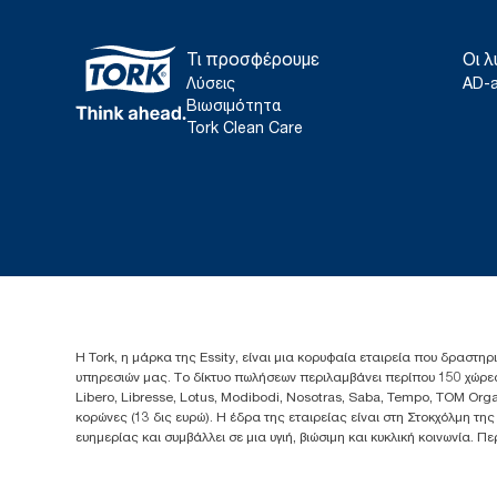
Τι προσφέρουμε
Οι λ
Λύσεις
AD-
Βιωσιμότητα
Tork Clean Care
Η Tork, η μάρκα της Essity, είναι μια κορυφαία εταιρεία που δραστηρ
υπηρεσιών μας. Το δίκτυο πωλήσεων περιλαμβάνει περίπου 150 χώρες
Libero, Libresse, Lotus, Modibodi, Nosotras, Saba, Tempo, TOM Org
κορώνες (13 δις ευρώ). Η έδρα της εταιρείας είναι στη Στοκχόλμη τη
ευημερίας και συμβάλλει σε μια υγιή, βιώσιμη και κυκλική κοινωνία. 