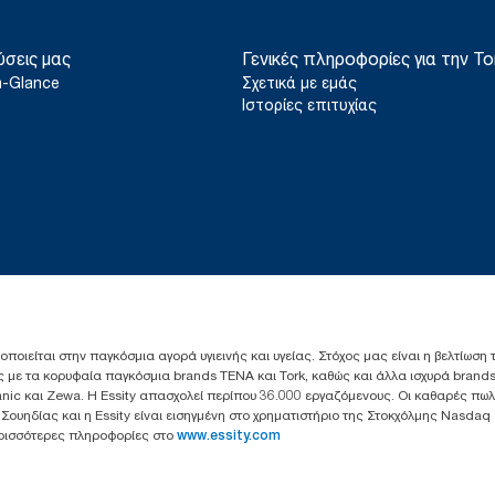
ύσεις μας
Γενικές πληροφορίες για την To
a-Glance
Σχετικά με εμάς
Ιστορίες επιτυχίας
ιοποιείται στην παγκόσμια αγορά υγιεινής και υγείας. Στόχος μας είναι η βελτίωση
 με τα κορυφαία παγκόσμια brands TENA και Tork, καθώς και άλλα ισχυρά brands
anic και Zewa. Η Essity απασχολεί περίπου 36.000 εργαζόμενους. Οι καθαρές πω
ς Σουηδίας και η Essity είναι εισηγμένη στο χρηματιστήριο της Στοκχόλμης Nasdaq
Περισσότερες πληροφορίες στο
www.essity.com