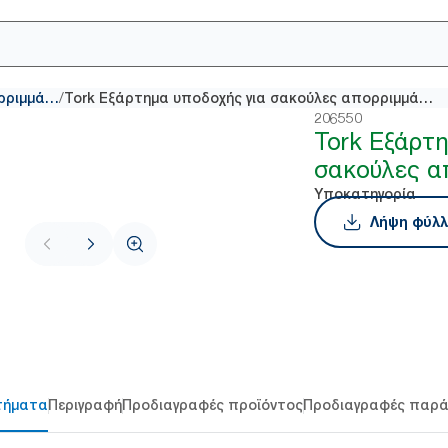
/
Σακούλες απορριμμάτων
Tork Εξάρτημα υποδοχής για σακούλες απορριμμάτων
206550
Tork Εξάρτ
σακούλες α
Υποκατηγορία
Λήψη φύλλ
τήματα
Περιγραφή
Προδιαγραφές προϊόντος
Προδιαγραφές παρ