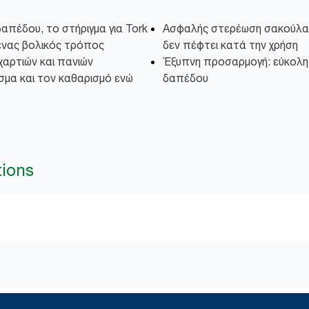
δαπέδου, το στήριγμα για Tork
Ασφαλής στερέωση σακούλα
ένας βολικός τρόπος
δεν πέφτει κατά την χρήση
χαρτιών και πανιών
Έξυπνη προσαρμογή: εύκολη
μα και τον καθαρισμό ενώ
δαπέδου
tions