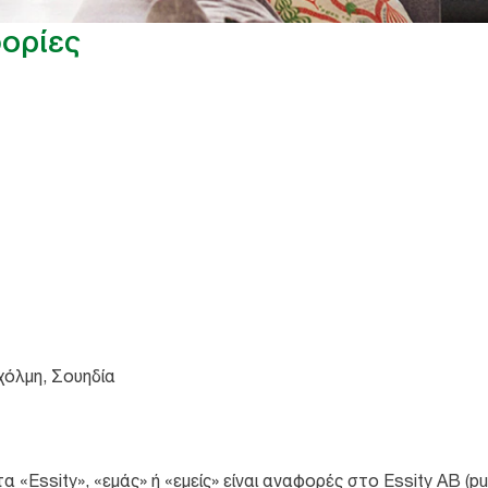
ορίες
χόλμη, Σουηδία
1
Essity», «εμάς» ή «εμείς» είναι αναφορές στο Essity AB (pu