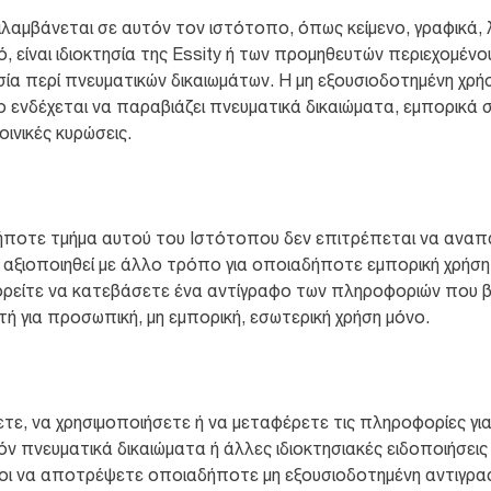
αμβάνεται σε αυτόν τον ιστότοπο, όπως κείμενο, γραφικά, λ
ικό, είναι ιδιοκτησία της Essity ή των προμηθευτών περιεχομέ
εσία περί πνευματικών δικαιωμάτων. Η μη εξουσιοδοτημένη χρ
 ενδέχεται να παραβιάζει πνευματικά δικαιώματα, εμπορικά 
οινικές κυρώσεις.
ποτε τμήμα αυτού του Ιστότοπου δεν επιτρέπεται να αναπαρ
α αξιοποιηθεί με άλλο τρόπο για οποιαδήποτε εμπορική χρήσ
ορείτε να κατεβάσετε ένα αντίγραφο των πληροφοριών που 
τή για προσωπική, μη εμπορική, εσωτερική χρήση μόνο.
τε, να χρησιμοποιήσετε ή να μεταφέρετε τις πληροφορίες γι
ν πνευματικά δικαιώματα ή άλλες ιδιοκτησιακές ειδοποιήσεις
νοι να αποτρέψετε οποιαδήποτε μη εξουσιοδοτημένη αντιγραφ