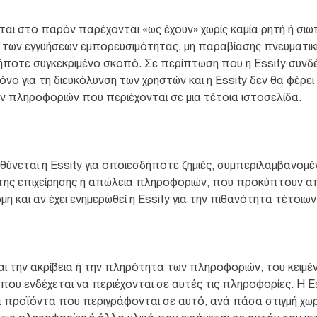
ται στο παρόν παρέχονται «ως έχουν» χωρίς καμία ρητή ή σι
 των εγγυήσεων εμπορευσιμότητας, μη παραβίασης πνευματική
ποτε συγκεκριμένο σκοπό. Σε περίπτωση που η Essity συνδέε
μόνο για τη διευκόλυνση των χρηστών και η Essity δεν θα φέρει 
ων πληροφοριών που περιέχονται σε μια τέτοια ιστοσελίδα.
θύνεται η Essity για οποιεσδήποτε ζημιές, συμπεριλαμβανομέν
 της επιχείρησης ή απώλεια πληροφοριών, που προκύπτουν απ
 και αν έχει ενημερωθεί η Essity για την πιθανότητα τέτοιων 
αι την ακρίβεια ή την πληρότητα των πληροφοριών, του κειμέ
που ενδέχεται να περιέχονται σε αυτές τις πληροφορίες. Η Es
α προϊόντα που περιγράφονται σε αυτό, ανά πάσα στιγμή χωρ