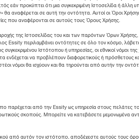
κτός εάν προκύπτει ότι μια συγκεκριμένη Ιστοσελίδα ή άλλη υ
» θα αναφέρεται σε αυτή την οντότητα. Αυτοί οι Όροι Χρήσης
ίες που αναφέρονται σε αυτούς τους Όρους Χρήσης.
αροχής της Ιστοσελίδας του και των παρόντων Όρων Χρήσης, 
ος Essity περιλαμβάνει οντότητες σε όλο τον κόσμο, λάβετε
ς συγκεκριμένου Ιστότοπου ή υπηρεσίας, οι εθνικοί νόμοι της
τα ενδέχεται να προβλέπουν διαφορετικούς ή πρόσθετους κα
στέοι νόμοι θα ισχύουν και θα τηρούνται από αυτήν την οντ
οπο παρέχεται από την Essity ως υπηρεσία στους πελάτες το
μερωτικούς σκοπούς. Μπορείτε να κατεβάσετε μεμονωμένα αντ
κού από αυτόν τον ιστότοπο, αποδέχεστε αυτούς τους όρου