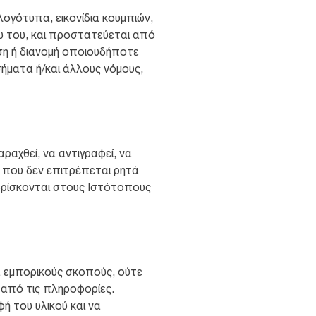
ογότυπα, εικονίδια κουμπιών,
νου του, και προστατεύεται από
ήση ή διανομή οποιουδήποτε
σήματα ή/και άλλους νόμους,
αχθεί, να αντιγραφεί, να
η που δεν επιτρέπεται ρητά
βρίσκονται στους Ιστότοπους
α εμπορικούς σκοπούς, ούτε
 από τις πληροφορίες.
ή του υλικού και να