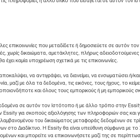
 τις πληροφορίες ή άλλο υλικό που εισάγεται σε αυτόν τον ι
λες επικοινωνίες που μεταδίδετε ή δημοσιεύετε σε αυτόν το
ές, χωρίς δικαιώματα, αμετάκλητες, πλήρως αδειοδοτούμενες κ
 θα έχει καμία υποχρέωση σχετικά με τις επικοινωνίες.
 αποκαλύψει, να αντιγράψει, να διανείμει, να ενσωματώσει ή/κα
α, μαζί με όλα τα δεδομένα, τις εικόνες, τους ήχους, το κεί
 οποιονδήποτε και όλους τους εμπορικούς ή μη εμπορικούς σ
δομένα σε αυτόν τον Ιστότοπο ή με άλλο τρόπο στην Essit
 Essity για σκοπούς αξιολόγησης των πληροφοριών σας και γ
ριλαμβανομένου του δικαιώματος μεταφοράς δεδομένων σε τρί
 στο Διαδίκτυο. Η Essity θα είναι υπεύθυνη σύμφωνα με το 
μένων και μπορείτε να επικοινωνήσετε μαζί της σε περίπτω