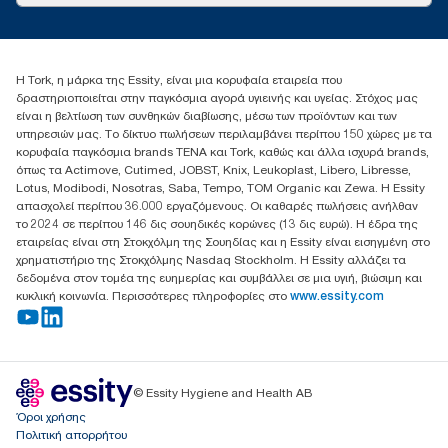
torkcontact@essity.com
+302102705722
Essity Hellas A.E
Η Tork, η μάρκα της Essity, είναι μια κορυφαία εταιρεία που
17th klm.National Road Athens-Lamia &2 Kalamatas
δραστηριοποιείται στην παγκόσμια αγορά υγιεινής και υγείας. Στόχος μας
14564 N.Kifissia, Athens-Greece
είναι η βελτίωση των συνθηκών διαβίωσης, μέσω των προϊόντων και των
Mob: +306932474930 (για Ελλάδα & Κύπρο)
υπηρεσιών μας. Το δίκτυο πωλήσεων περιλαμβάνει περίπου 150 χώρες με τα
κορυφαία παγκόσμια brands TENA και Tork, καθώς και άλλα ισχυρά brands,
όπως τα Actimove, Cutimed, JOBST, Knix, Leukoplast, Libero, Libresse,
Lotus, Modibodi, Nosotras, Saba, Tempo, TOM Organic και Zewa. Η Essity
απασχολεί περίπου 36.000 εργαζόμενους. Οι καθαρές πωλήσεις ανήλθαν
το 2024 σε περίπου 146 δις σουηδικές κορώνες (13 δις ευρώ). Η έδρα της
εταιρείας είναι στη Στοκχόλμη της Σουηδίας και η Essity είναι εισηγμένη στο
χρηματιστήριο της Στοκχόλμης Nasdaq Stockholm. Η Essity αλλάζει τα
δεδομένα στον τομέα της ευημερίας και συμβάλλει σε μια υγιή, βιώσιμη και
κυκλική κοινωνία. Περισσότερες πληροφορίες στο
www.essity.com
© Essity Hygiene and Health AB
Όροι χρήσης
Πολιτική απορρήτου