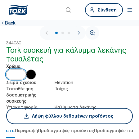
Σύνδεση
Back
1 / 3
344080
Tork συσκευή για κάλυμμα λεκάνης
τουαλέτας
Χρώμα
Elevation
Σειρά σχεδίου
Τοίχος
Τοποθέτηση
δοσομετρικής
συσκευής
Καλύμματα Λεκάνης
Υποκατηγορία
Λήψη φύλλου δεδομένων προϊόντος
τήματα
Περιγραφή
Προδιαγραφές προϊόντος
Προδιαγραφές παρ