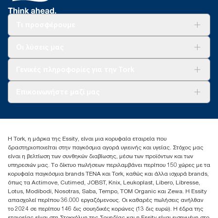
Τι προσφέρουμε
Λύσεις
Οι λύσεις μας
Βιωσιμότητα
Tork Clean Care
AD-a-Glance
Γενικές πληροφορίες για την Tork
Σχετικά με εμάς
Επικοινωνήστε μαζί μας
Ιστορίες επιτυχίας
torkcontact@essity.com
+302102705722
Essity Hellas A.E
Η Tork, η μάρκα της Essity, είναι μια κορυφαία εταιρεία που
17th klm.National Road Athens-Lamia &2 Kalamatas
δραστηριοποιείται στην παγκόσμια αγορά υγιεινής και υγείας. Στόχος μας
14564 N.Kifissia, Athens-Greece
είναι η βελτίωση των συνθηκών διαβίωσης, μέσω των προϊόντων και των
Mob: +306932474930 (για Ελλάδα & Κύπρο)
υπηρεσιών μας. Το δίκτυο πωλήσεων περιλαμβάνει περίπου 150 χώρες με τα
κορυφαία παγκόσμια brands TENA και Tork, καθώς και άλλα ισχυρά brands,
όπως τα Actimove, Cutimed, JOBST, Knix, Leukoplast, Libero, Libresse,
Lotus, Modibodi, Nosotras, Saba, Tempo, TOM Organic και Zewa. Η Essity
απασχολεί περίπου 36.000 εργαζόμενους. Οι καθαρές πωλήσεις ανήλθαν
το 2024 σε περίπου 146 δις σουηδικές κορώνες (13 δις ευρώ). Η έδρα της
εταιρείας είναι στη Στοκχόλμη της Σουηδίας και η Essity είναι εισηγμένη στο