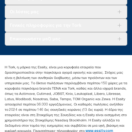
Λύσεις
Οι λύσεις μας
Βιωσιμότητα
Tork Clean Care
AD-a-Glance
Γενικές πληροφορίες για την Tork
Σχετικά με εμάς
Επικοινωνήστε μαζί μας
Ιστορίες επιτυχίας
torkcontact@essity.com
+302102705722
Essity Hellas A.E
Η Tork, η μάρκα της Essity, είναι μια κορυφαία εταιρεία που
17th klm.National Road Athens-Lamia &2 Kalamatas
δραστηριοποιείται στην παγκόσμια αγορά υγιεινής και υγείας. Στόχος μας
14564 N.Kifissia, Athens-Greece
είναι η βελτίωση των συνθηκών διαβίωσης, μέσω των προϊόντων και των
Mob: +306932474930 (για Ελλάδα & Κύπρο)
υπηρεσιών μας. Το δίκτυο πωλήσεων περιλαμβάνει περίπου 150 χώρες με τα
κορυφαία παγκόσμια brands TENA και Tork, καθώς και άλλα ισχυρά brands,
όπως τα Actimove, Cutimed, JOBST, Knix, Leukoplast, Libero, Libresse,
Lotus, Modibodi, Nosotras, Saba, Tempo, TOM Organic και Zewa. Η Essity
απασχολεί περίπου 36.000 εργαζόμενους. Οι καθαρές πωλήσεις ανήλθαν
το 2024 σε περίπου 146 δις σουηδικές κορώνες (13 δις ευρώ). Η έδρα της
εταιρείας είναι στη Στοκχόλμη της Σουηδίας και η Essity είναι εισηγμένη στο
χρηματιστήριο της Στοκχόλμης Nasdaq Stockholm. Η Essity αλλάζει τα
δεδομένα στον τομέα της ευημερίας και συμβάλλει σε μια υγιή, βιώσιμη και
κυκλική κοινωνία. Περισσότερες πληροφορίες στο
www.essity.com