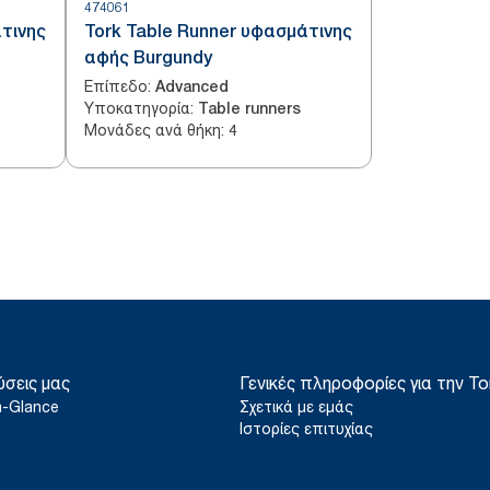
474061
τινης
Tork Table Runner υφασμάτινης
αφής Burgundy
Επίπεδο
:
Advanced
Υποκατηγορία
:
Table runners
Μονάδες ανά θήκη
:
4
ύσεις μας
Γενικές πληροφορίες για την To
a-Glance
Σχετικά με εμάς
Ιστορίες επιτυχίας