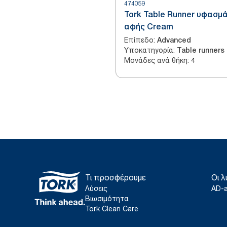
474059
Tork Table Runner υφασμά
αφής Cream
Επίπεδο
:
Advanced
Υποκατηγορία
:
Table runners
Μονάδες ανά θήκη
:
4
Τι προσφέρουμε
Οι λ
Λύσεις
AD-
Βιωσιμότητα
Tork Clean Care