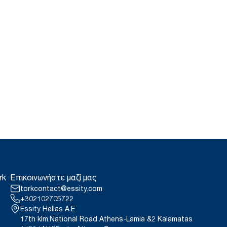
rk
Επικοινωνήστε μαζί μας
torkcontact@essity.com
+302102705722
Essity Hellas A.E
17th klm.National Road Athens-Lamia &2 Kalamatas