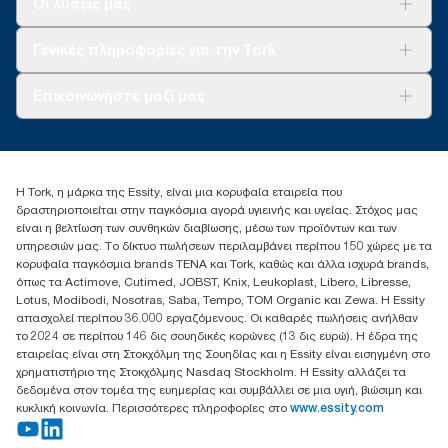
Οι λύσεις μας
Βιωσιμότητα
Tork Clean Care
AD-a-Glance
Γενικές πληροφορίες για την Tork
Σχετικά με εμάς
Επικοινωνήστε μαζί μας
Ιστορίες επιτυχίας
torkcontact@essity.com
+302102705722
Essity Hellas A.E
Η Tork, η μάρκα της Essity, είναι μια κορυφαία εταιρεία που
17th klm.National Road Athens-Lamia &2 Kalamatas
δραστηριοποιείται στην παγκόσμια αγορά υγιεινής και υγείας. Στόχος μας
14564 N.Kifissia, Athens-Greece
είναι η βελτίωση των συνθηκών διαβίωσης, μέσω των προϊόντων και των
Mob: +306932474930 (για Ελλάδα & Κύπρο)
υπηρεσιών μας. Το δίκτυο πωλήσεων περιλαμβάνει περίπου 150 χώρες με τα
κορυφαία παγκόσμια brands TENA και Tork, καθώς και άλλα ισχυρά brands,
όπως τα Actimove, Cutimed, JOBST, Knix, Leukoplast, Libero, Libresse,
Lotus, Modibodi, Nosotras, Saba, Tempo, TOM Organic και Zewa. Η Essity
απασχολεί περίπου 36.000 εργαζόμενους. Οι καθαρές πωλήσεις ανήλθαν
το 2024 σε περίπου 146 δις σουηδικές κορώνες (13 δις ευρώ). Η έδρα της
εταιρείας είναι στη Στοκχόλμη της Σουηδίας και η Essity είναι εισηγμένη στο
χρηματιστήριο της Στοκχόλμης Nasdaq Stockholm. Η Essity αλλάζει τα
δεδομένα στον τομέα της ευημερίας και συμβάλλει σε μια υγιή, βιώσιμη και
κυκλική κοινωνία. Περισσότερες πληροφορίες στο
www.essity.com