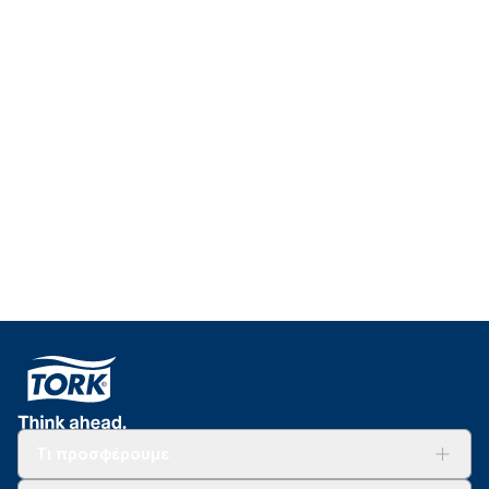
Εκπαίδευση για
σχολεία
Μάθετε περισσότερα για τις εκπαιδεύσεις και τα μαθήματά μας
Τι προσφέρουμε