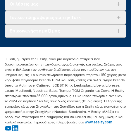
Λύσεις
Οι λύσεις μας
Βιωσιμότητα
Tork Clean Care
AD-a-Glance
Γενικές πληροφορίες για την Tork
Σχετικά με εμάς
Επικοινωνήστε μαζί μας
Ιστορίες επιτυχίας
torkcontact@essity.com
+302102705722
Essity Hellas A.E
Η Tork, η μάρκα της Essity, είναι μια κορυφαία εταιρεία που
17th klm.National Road Athens-Lamia &2 Kalamatas
δραστηριοποιείται στην παγκόσμια αγορά υγιεινής και υγείας. Στόχος μας
14564 N.Kifissia, Athens-Greece
είναι η βελτίωση των συνθηκών διαβίωσης, μέσω των προϊόντων και των
Mob: +306932474930 (για Ελλάδα & Κύπρο)
υπηρεσιών μας. Το δίκτυο πωλήσεων περιλαμβάνει περίπου 150 χώρες με τα
κορυφαία παγκόσμια brands TENA και Tork, καθώς και άλλα ισχυρά brands,
όπως τα Actimove, Cutimed, JOBST, Knix, Leukoplast, Libero, Libresse,
Lotus, Modibodi, Nosotras, Saba, Tempo, TOM Organic και Zewa. Η Essity
απασχολεί περίπου 36.000 εργαζόμενους. Οι καθαρές πωλήσεις ανήλθαν
το 2024 σε περίπου 146 δις σουηδικές κορώνες (13 δις ευρώ). Η έδρα της
εταιρείας είναι στη Στοκχόλμη της Σουηδίας και η Essity είναι εισηγμένη στο
χρηματιστήριο της Στοκχόλμης Nasdaq Stockholm. Η Essity αλλάζει τα
δεδομένα στον τομέα της ευημερίας και συμβάλλει σε μια υγιή, βιώσιμη και
κυκλική κοινωνία. Περισσότερες πληροφορίες στο
www.essity.com