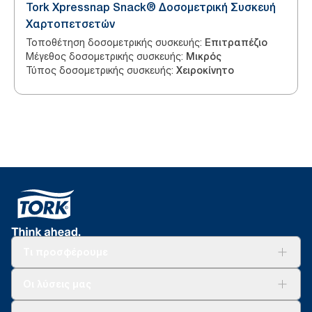
Tork Xpressnap Snack® Δοσομετρική Συσκευή
Χαρτοπετσετών
Τοποθέτηση δοσομετρικής συσκευής
:
Επιτραπέζιο
Μέγεθος δοσομετρικής συσκευής
:
Μικρός
Τύπος δοσομετρικής συσκευής
:
Χειροκίνητο
Τι προσφέρουμε
Λύσεις
Οι λύσεις μας
Βιωσιμότητα
Tork Clean Care
AD-a-Glance