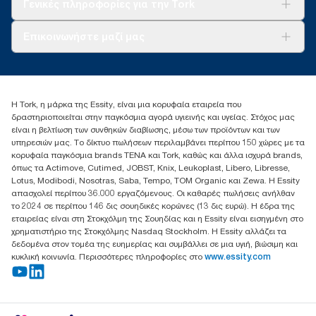
Γενικές πληροφορίες για την Tork
Σχετικά με εμάς
Επικοινωνήστε μαζί μας
Ιστορίες επιτυχίας
torkcontact@essity.com
+302102705722
Essity Hellas A.E
Η Tork, η μάρκα της Essity, είναι μια κορυφαία εταιρεία που
17th klm.National Road Athens-Lamia &2 Kalamatas
δραστηριοποιείται στην παγκόσμια αγορά υγιεινής και υγείας. Στόχος μας
14564 N.Kifissia, Athens-Greece
είναι η βελτίωση των συνθηκών διαβίωσης, μέσω των προϊόντων και των
Mob: +306932474930 (για Ελλάδα & Κύπρο)
υπηρεσιών μας. Το δίκτυο πωλήσεων περιλαμβάνει περίπου 150 χώρες με τα
κορυφαία παγκόσμια brands TENA και Tork, καθώς και άλλα ισχυρά brands,
όπως τα Actimove, Cutimed, JOBST, Knix, Leukoplast, Libero, Libresse,
Lotus, Modibodi, Nosotras, Saba, Tempo, TOM Organic και Zewa. Η Essity
απασχολεί περίπου 36.000 εργαζόμενους. Οι καθαρές πωλήσεις ανήλθαν
το 2024 σε περίπου 146 δις σουηδικές κορώνες (13 δις ευρώ). Η έδρα της
εταιρείας είναι στη Στοκχόλμη της Σουηδίας και η Essity είναι εισηγμένη στο
χρηματιστήριο της Στοκχόλμης Nasdaq Stockholm. Η Essity αλλάζει τα
δεδομένα στον τομέα της ευημερίας και συμβάλλει σε μια υγιή, βιώσιμη και
κυκλική κοινωνία. Περισσότερες πληροφορίες στο
www.essity.com