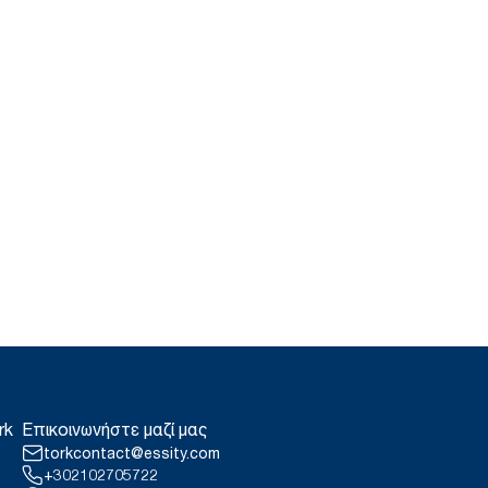
rk
Επικοινωνήστε μαζί μας
torkcontact@essity.com
+302102705722