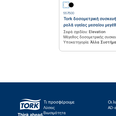
557500
Tork δοσομετρική συσκευή
ρολά υγείας μεσαίου μεγέ
Σειρά σχεδίου
:
Elevation
Μέγεθος δοσομετρικής συσκε
Υποκατηγορία
:
Τι προσφέρουμε
Οι λ
Λύσεις
AD-
Βιωσιμότητα