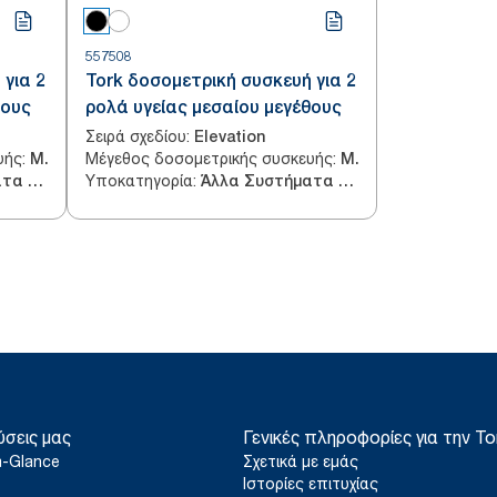
557508
 για 2
Tork δοσομετρική συσκευή για 2
θους
ρολά υγείας μεσαίου μεγέθους
Σειρά σχεδίου
:
Elevation
υής
:
Μέγεθος δοσομετρικής συσκευής
:
Μεγάλη χωρητικότητα
Μεγάλη χωρητικότητα
Υποκατηγορία
:
Άλλα Συστήματα Χαρτιού Υγείας
Άλλα Συστήματα Χαρτιού Υγείας
ύσεις μας
Γενικές πληροφορίες για την To
a-Glance
Σχετικά με εμάς
Ιστορίες επιτυχίας