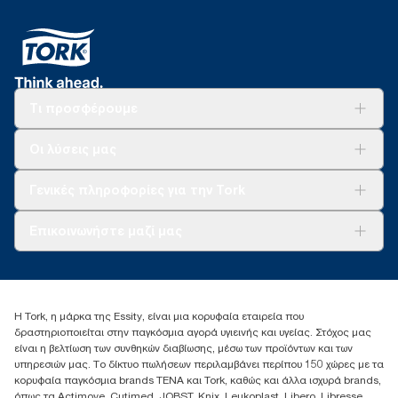
Τι προσφέρουμε
Λύσεις
Οι λύσεις μας
Βιωσιμότητα
Tork Clean Care
AD-a-Glance
Γενικές πληροφορίες για την Tork
Σχετικά με εμάς
Επικοινωνήστε μαζί μας
Ιστορίες επιτυχίας
torkcontact@essity.com
+302102705722
Essity Hellas A.E
Η Tork, η μάρκα της Essity, είναι μια κορυφαία εταιρεία που
17th klm.National Road Athens-Lamia &2 Kalamatas
δραστηριοποιείται στην παγκόσμια αγορά υγιεινής και υγείας. Στόχος μας
14564 N.Kifissia, Athens-Greece
είναι η βελτίωση των συνθηκών διαβίωσης, μέσω των προϊόντων και των
Mob: +306932474930 (για Ελλάδα & Κύπρο)
υπηρεσιών μας. Το δίκτυο πωλήσεων περιλαμβάνει περίπου 150 χώρες με τα
κορυφαία παγκόσμια brands TENA και Tork, καθώς και άλλα ισχυρά brands,
όπως τα Actimove, Cutimed, JOBST, Knix, Leukoplast, Libero, Libresse,