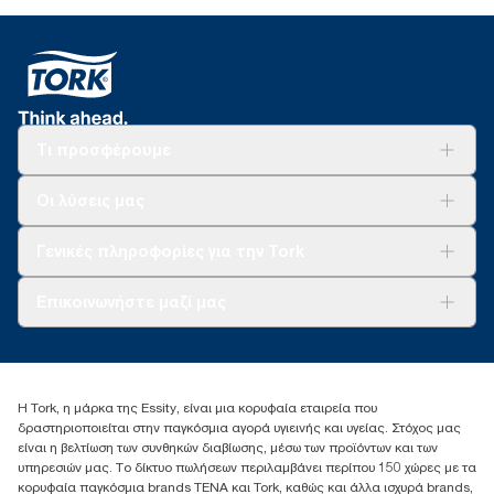
Τι προσφέρουμε
Λύσεις
Οι λύσεις μας
Βιωσιμότητα
Tork Clean Care
AD-a-Glance
Γενικές πληροφορίες για την Tork
Σχετικά με εμάς
Επικοινωνήστε μαζί μας
Ιστορίες επιτυχίας
torkcontact@essity.com
+302102705722
Essity Hellas A.E
Η Tork, η μάρκα της Essity, είναι μια κορυφαία εταιρεία που
17th klm.National Road Athens-Lamia &2 Kalamatas
δραστηριοποιείται στην παγκόσμια αγορά υγιεινής και υγείας. Στόχος μας
14564 N.Kifissia, Athens-Greece
είναι η βελτίωση των συνθηκών διαβίωσης, μέσω των προϊόντων και των
Mob: +306932474930 (για Ελλάδα & Κύπρο)
υπηρεσιών μας. Το δίκτυο πωλήσεων περιλαμβάνει περίπου 150 χώρες με τα
κορυφαία παγκόσμια brands TENA και Tork, καθώς και άλλα ισχυρά brands,