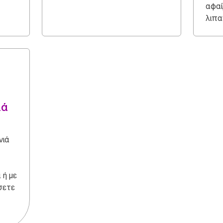
αφαί
λιπα
ιά
νιά
 ή με
σετε