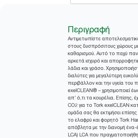
Περιγραφή
Αντιμετωπίστε αποτελεσματικά
στους δυσπρόσιτους χώρους με
καθαρισμού. Αυτό το παχύ πανί
αρκετά ισχυρό και απορροφητικ
λάδια και γράσο. Χρησιμοποιή
διαλύτες για μεγαλύτερη ευκολ
περιβάλλον και την υγεία του 
exelCLEAN® – χρησιμοποιεί έω
απ’ ό,τι τα κουρέλια. Επίσης, 
CO2 για το Tork exelCLEAN κα
ομάδα σας θα εκτιμήσει επίσης
το ελαφρύ και φορητό Tork Han
απόβλητα με την διανομή ένα-
LCA) LCA που πραγματοποιήθηκε