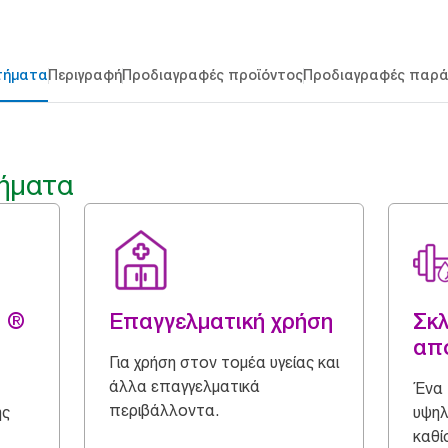
τήματα
Περιγραφή
Προδιαγραφές προϊόντος
Προδιαγραφές παρ
ήματα
g ®
Επαγγελματική χρήση
Σκλ
απ
Για χρήση στον τομέα υγείας και
άλλα επαγγελματικά
Ένα 
περιβάλλοντα.
ης
υψη
καθί