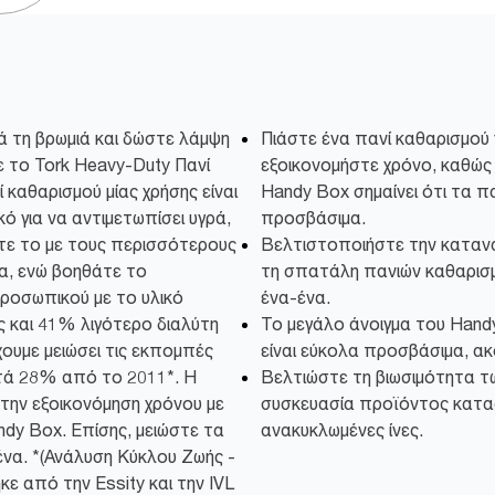
 τη βρωμιά και δώστε λάμψη
Πιάστε ένα πανί καθαρισμού 
 το Tork Heavy-Duty Πανί
εξοικονομήστε χρόνο, καθώς
 καθαρισμού μίας χρήσης είναι
Handy Box σημαίνει ότι τα πα
ό για να αντιμετωπίσει υγρά,
προσβάσιμα.
στε το με τους περισσότερους
Βελτιστοποιήστε την καταν
ία, ενώ βοηθάτε το
τη σπατάλη πανιών καθαρισμο
προσωπικού με το υλικό
ένα-ένα.
ς και 41% λιγότερο διαλύτη
Το μεγάλο άνοιγμα του Handy
έχουμε μειώσει τις εκπομπές
είναι εύκολα προσβάσιμα, ακ
τά 28% από το 2011*. Η
Βελτιώστε τη βιωσιμότητα τω
 την εξοικονόμηση χρόνου με
συσκευασία προϊόντος κατ
dy Box. Επίσης, μειώστε τα
ανακυκλωμένες ίνες.
ένα. *(Ανάλυση Κύκλου Ζωής -
 από την Essity και την IVL