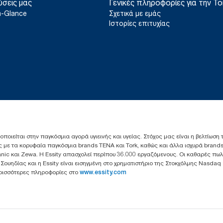
βαμβακερά και μεικτά κουρέλια συγκρίθηκαν με τα Tork Heavy D
ύσεις μας
Γενικές πληροφορίες για την To
άνοιγμα και απόρριψη.
**
Αντιπροσωπεύει τη συλλογή ανταλλακτικών Tork Excelclean στ
a-Glance
Σχετικά με εμάς
**
Έναντι προηγούμενης έκδοσης. Υπολογίστηκε ανά λίβρα/κιλό/τ
Μειώνει τον χρόνο καθαρισμού έως και κατά 35% σ
αναλύσεις κύκλου ζωής (ΑΚΖ) που αξιολογήθηκαν από τρίτους κα
Ιστορίες επιτυχίας
ποιότητας αναπλήρωσης. Επειδή αυτά τα δεδομένα είναι ένας 
προορίζονται για χρήση σε αναφορές άνθρακα για συγκεκριμένα 
*
Panel test conducted by Swerea Research Institute, Sweden, 20
and mixed rags were compared to Tork Heavy-Duty Cleaning C
ιοποιείται στην παγκόσμια αγορά υγιεινής και υγείας. Στόχος μας είναι η βελτίωση
 με τα κορυφαία παγκόσμια brands TENA και Tork, καθώς και άλλα ισχυρά brands
anic και Zewa. Η Essity απασχολεί περίπου 36.000 εργαζόμενους. Οι καθαρές πω
ς Σουηδίας και η Essity είναι εισηγμένη στο χρηματιστήριο της Στοκχόλμης Nasdaq
Περισσότερες πληροφορίες στο
www.essity.com