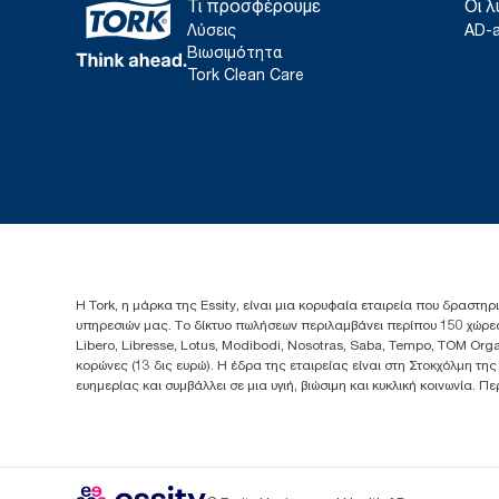
Τι προσφέρουμε
Οι λ
Λύσεις
AD-
Βιωσιμότητα
Tork Clean Care
Η Tork, η μάρκα της Essity, είναι μια κορυφαία εταιρεία που δραστηρ
υπηρεσιών μας. Το δίκτυο πωλήσεων περιλαμβάνει περίπου 150 χώρες
Libero, Libresse, Lotus, Modibodi, Nosotras, Saba, Tempo, TOM Org
κορώνες (13 δις ευρώ). Η έδρα της εταιρείας είναι στη Στοκχόλμη τη
ευημερίας και συμβάλλει σε μια υγιή, βιώσιμη και κυκλική κοινωνία. 