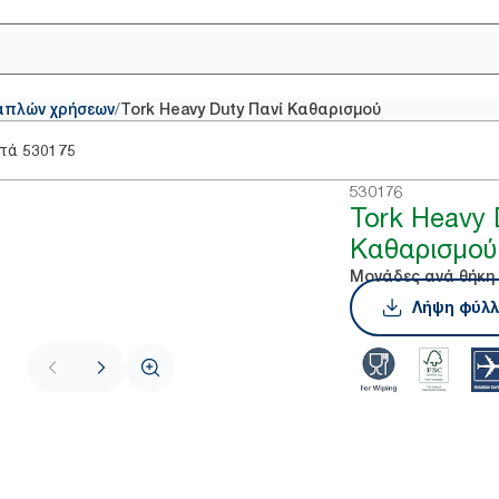
/
απλών χρήσεων
Tork Heavy Duty Πανί Καθαρισμού
στά
530175
530176
Tork Heavy 
Καθαρισμού
Μονάδες ανά θήκη
Λήψη φύλλ